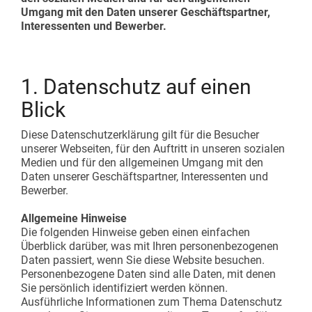
Umgang mit den Daten unserer Geschäftspartner,
Shadowboard
Förderstrecken
Katalog und Download Center
Interessenten und Bewerber.
Ergänzendes Zubehör
Karakuri
Lean Projekt starten
1. Datenschutz auf einen
Whiteboards
ZUR ÜBERSICHT
Blick
FIFO-Bahnhof
Diese Datenschutzerklärung gilt für die Besucher
unserer Webseiten, für den Auftritt in unseren sozialen
Medien und für den allgemeinen Umgang mit den
ZUR ÜBERSICHT
Daten unserer Geschäftspartner, Interessenten und
Bewerber.
Allgemeine Hinweise
Die folgenden Hinweise geben einen einfachen
Überblick darüber, was mit Ihren personenbezogenen
Daten passiert, wenn Sie diese Website besuchen.
Personenbezogene Daten sind alle Daten, mit denen
Sie persönlich identifiziert werden können.
Ausführliche Informationen zum Thema Datenschutz