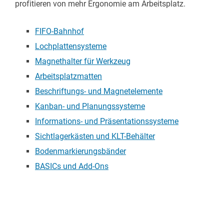
profitieren von mehr Ergonomie am Arbeitsplatz.
Shadowboard
Förderstrecken
Katalog und Download Center
FIFO-Bahnhof
Ergänzendes Zubehör
Karakuri
Lean Projekt starten
Lochplattensysteme
Magnethalter für Werkzeug
Whiteboards
ZUR ÜBERSICHT
Arbeitsplatzmatten
Beschriftungs- und Magnetelemente
FIFO-Bahnhof
Kanban- und Planungssysteme
Informations- und Präsentationssysteme
ZUR ÜBERSICHT
Sichtlagerkästen und KLT-Behälter
Bodenmarkierungsbänder
BASICs und Add-Ons