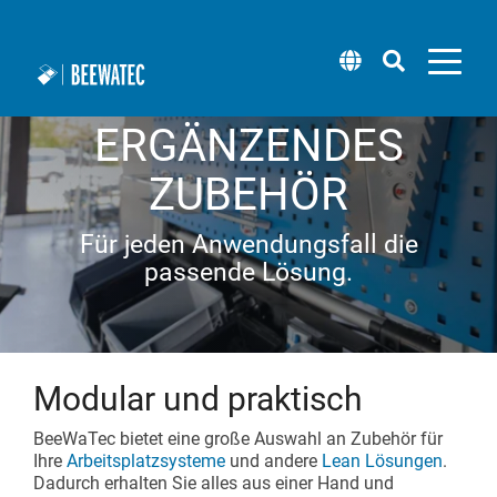
ERGÄNZENDES
ZUBEHÖR
Systembaukasten
Anbauteile
Software
Pick by Light
Blog
Über uns
Mobiler Roboter (wheel.me)
Montagearbeitsplätze
Für jeden Anwendungsfall die
Rohrstecksystem Stahl
Rollschienen
BEEVisio (3D-Software)
Packtische
Standorte
Solution Center (wheel.me)
Technischer Support
passende Lösung.
Rohrstecksystem Aluminium
Stellfüße und Räder
Regalsysteme
Lieferantenmanagement
Taxi-Konzept (wheel.me)
Lean Schulungen & Workshops
Vierkantsystem Stahl
Platten
Durchlaufregale
Karriere
Lean Management Beratung
Modular und praktisch
Vierkantsystem Aluminium
Arbeitsplatzbeleuchtung
Musterbox
Transport- und Materialwagen
BeeWaTec bietet eine große Auswahl an Zubehör für
Ihre
Arbeitsplatzsysteme
und andere
Lean Lösungen
.
Hubtechnik
Montagelinien
Newsletter
Dadurch erhalten Sie alles aus einer Hand und