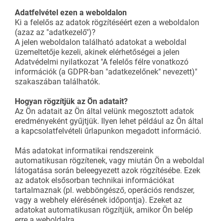
Adatfelvétel ezen a weboldalon
Ki a felelős az adatok rögzítéséért ezen a weboldalon
(azaz az "adatkezelő")?
A jelen weboldalon található adatokat a weboldal
üzemeltetője kezeli, akinek elérhetőségei a jelen
Adatvédelmi nyilatkozat "A felelős félre vonatkozó
információk (a GDPR-ban "adatkezelőnek" nevezett)"
szakaszában találhatók.
Hogyan rögzítjük az Ön adatait?
Az Ön adatait az Ön által velünk megosztott adatok
eredményeként gyűjtjük. Ilyen lehet például az Ön által
a kapcsolatfelvételi űrlapunkon megadott információ.
Más adatokat informatikai rendszereink
automatikusan rögzítenek, vagy miután Ön a weboldal
látogatása során beleegyezett azok rögzítésébe. Ezek
az adatok elsősorban technikai információkat
tartalmaznak (pl. webböngésző, operációs rendszer,
vagy a webhely elérésének időpontja). Ezeket az
adatokat automatikusan rögzítjük, amikor Ön belép
erre a weboldalra.