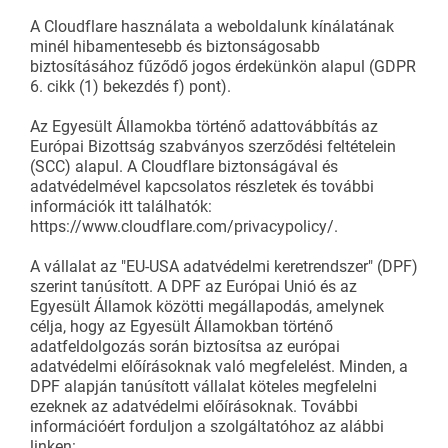
A Cloudflare használata a weboldalunk kínálatának
minél hibamentesebb és biztonságosabb
biztosításához fűződő jogos érdekünkön alapul (GDPR
6. cikk (1) bekezdés f) pont).
Az Egyesült Államokba történő adattovábbítás az
Európai Bizottság szabványos szerződési feltételein
(SCC) alapul. A Cloudflare biztonságával és
adatvédelmével kapcsolatos részletek és további
információk itt találhatók:
https://www.cloudflare.com/privacypolicy/.
A vállalat az "EU-USA adatvédelmi keretrendszer" (DPF)
szerint tanúsított. A DPF az Európai Unió és az
Egyesült Államok közötti megállapodás, amelynek
célja, hogy az Egyesült Államokban történő
adatfeldolgozás során biztosítsa az európai
adatvédelmi előírásoknak való megfelelést. Minden, a
DPF alapján tanúsított vállalat köteles megfelelni
ezeknek az adatvédelmi előírásoknak. További
információért forduljon a szolgáltatóhoz az alábbi
linken: