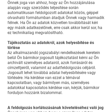
Önnek joga van ahhoz, hogy az Ön hozzájárulása
alapján vagy szerződés teljesítése során
automatikusan feldolgozott adatokat közös, géppel
olvasható formátumban átadjuk Önnek vagy harmadik
félnek. Ha Ön az adatok közvetlen továbbítását kéri
egy másik adatkezelőnek, erre csak akkor kerül sor, ha
ez technikailag megvalósítható.
Tájékoztatás az adatokról, azok helyesbítése és
törlése
Az alkalmazandó jogszabályi rendelkezések keretein
belül Ön bármikor jogosult tájékoztatást kérni az Ön
archivált személyes adatairól, azok forrásáról és
címzettjeiről, valamint az adatfeldolgozás céljáról.
Jogosult lehet továbbá adatai helyesbítésére vagy
törlésére. Ha kérdése van ezzel a témával
kapcsolatban, vagy bármilyen más, személyes
adatokkal kapcsolatos kérdése van, kérjük, bármikor
forduljon hozzánk bizalommal.
A feldolgozás korlátozásának követeléséhez való jog