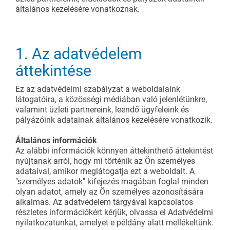
általános kezelésére vonatkoznak.
További kiegészítők
Görgős pályák
Lean projekt - közösen
Karakuri
1. Az adatvédelem
SZOLGÁLTATÁSOK ÁTTEKINTÉSE
áttekintése
Whiteboard
Ez az adatvédelmi szabályzat a weboldalaink
FIFO állomás
látogatóira, a közösségi médiában való jelenlétünkre,
valamint üzleti partnereink, leendő ügyfeleink és
pályázóink adatainak általános kezelésére vonatkozik.
LEAN MEGOLDÁSOK ÁTTEKINTÉSE
Általános információk
Az alábbi információk könnyen áttekinthető áttekintést
nyújtanak arról, hogy mi történik az Ön személyes
adataival, amikor meglátogatja ezt a weboldalt. A
"személyes adatok" kifejezés magában foglal minden
olyan adatot, amely az Ön személyes azonosítására
alkalmas. Az adatvédelem tárgyával kapcsolatos
részletes információkért kérjük, olvassa el Adatvédelmi
nyilatkozatunkat, amelyet e példány alatt mellékeltünk.