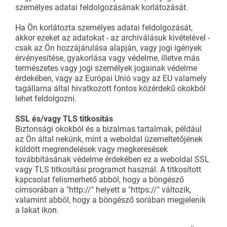
személyes adatai feldolgozásának korlátozását.
Ha Ön korlátozta személyes adatai feldolgozását,
akkor ezeket az adatokat - az archiválásuk kivételével -
csak az Ön hozzájárulása alapján, vagy jogi igények
érvényesítése, gyakorlása vagy védelme, illetve más
természetes vagy jogi személyek jogainak védelme
érdekében, vagy az Európai Unió vagy az EU valamely
tagállama által hivatkozott fontos közérdekű okokból
lehet feldolgozni.
SSL és/vagy TLS titkosítás
Biztonsági okokból és a bizalmas tartalmak, például
az Ön által nekünk, mint a weboldal üzemeltetőjének
küldött megrendelések vagy megkeresések
továbbításának védelme érdekében ez a weboldal SSL
vagy TLS titkosítási programot használ. A titkosított
kapcsolat felismerhető abból, hogy a böngésző
címsorában a "http://" helyett a "https://" változik,
valamint abból, hogy a böngésző sorában megjelenik
a lakat ikon.