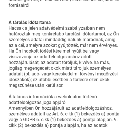
forrásairól.
A tárolás időtartama
Hacsak a jelen adatvédelmi szabályzatban nem
határoztak meg konkrétabb tárolási időtartamot, az Ön
személyes adatai mindaddig nálunk maradnak, amíg
az a cél, amelyre azokat gyűjtötték, már nem érvényes.
Ha Ön indokolt törlési kérelmet nyújt be, vagy
visszavonja az adatfeldolgozáshoz adott
hozzájárulását, az adatait töröljük, kivéve, ha más,
jogilag megengedett okok miatt tároljuk személyes
adatait (pl. adó- vagy kereskedelmi törvényi megőrzési
időszakok); ez utóbbi esetben a törlésre ezen okok
megszűnése után kerül sor.
Általános információk a weboldalon történő
adatfeldolgozás jogalapjáról
Amennyiben Ön hozzájárult az adatfeldolgozáshoz,
személyes adatait az Art. 6. cikk (1) bekezdés a) pontja
vagy a GDPR 6. cikk (1) bekezdés a) pontja alapján. 9.
cikk (2) bekezdés a) pontja alapján, ha az adatok