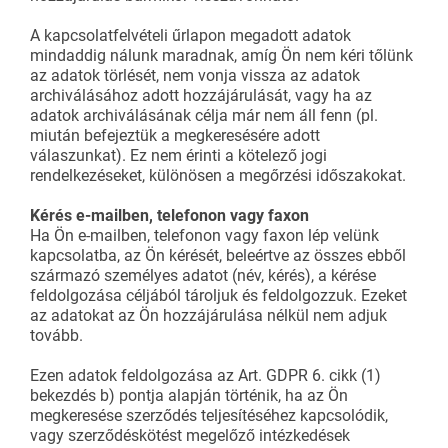
A kapcsolatfelvételi űrlapon megadott adatok
mindaddig nálunk maradnak, amíg Ön nem kéri tőlünk
az adatok törlését, nem vonja vissza az adatok
archiválásához adott hozzájárulását, vagy ha az
adatok archiválásának célja már nem áll fenn (pl.
miután befejeztük a megkeresésére adott
válaszunkat). Ez nem érinti a kötelező jogi
rendelkezéseket, különösen a megőrzési időszakokat.
Kérés e-mailben, telefonon vagy faxon
Ha Ön e-mailben, telefonon vagy faxon lép velünk
kapcsolatba, az Ön kérését, beleértve az összes ebből
származó személyes adatot (név, kérés), a kérése
feldolgozása céljából tároljuk és feldolgozzuk. Ezeket
az adatokat az Ön hozzájárulása nélkül nem adjuk
tovább.
Ezen adatok feldolgozása az Art. GDPR 6. cikk (1)
bekezdés b) pontja alapján történik, ha az Ön
megkeresése szerződés teljesítéséhez kapcsolódik,
vagy szerződéskötést megelőző intézkedések