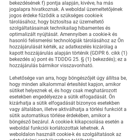
bekezdésének f) pontja alapján, kivéve, ha más
jogalapra hivatkoznak. A weboldal üzemeltetőjének
jogos érdeke fűződik a szükséges cookie-k
tárolásához, hogy biztosítsa az üzemeltető
szolgáltatásainak technikailag hibamentes és
optimalizált nyújtását. Amennyiben a cookie-k és
hasonló felismerési technológiák tárolásához az Ön
hozzájárulását kérték, az adatkezelés kizárólag a
kapott hozzájárulás alapján történik (GDPR 6. cikk (1)
bekezdés a) pont és TDDDG 25. § (1) bekezdés); ez a
hozzájárulás bármikor visszavonható.
Lehetősége van arra, hogy böngészőjét úgy állítsa be,
hogy minden alkalommal értesítést kapjon, amikor
sütiket helyeznek el, és hogy csak meghatározott
esetekben engedélyezze a sütik elfogadását. Ön
kizárhatja a sütik elfogadását bizonyos esetekben
vagy általában, illetve aktiválhatja a törlési funkciót a
sütik automatikus törlése érdekében, amikor a
böngésző bezárul. A cookie-k kikapcsolása esetén a
weboldal funkciói korlátozottak lehetnek. A
weboldalon használt cookie-k és szolgáltatások az