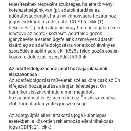
teljesítésének részeként szükséges, ha erre törvényi
kötelezettségünk van (pl. adatok átadása az
adóhatóságoknak), ha a nyilvánosságra hozatalhoz
jogos érdekünk fűződik a Art. GDPR 6. cikk (1)
bekezdés f) pontja alapján, vagy ha más jogalap teszi
lehetővé az adatok közlését. Adatfeldolgozók
igénybevétele esetén ügyfeleink személyes adatait
kizárólag az adatfeldolgozásra vonatkozó érvényes
szerződés alapján adjuk ki. Közös feldolgozás esetén
közös feldolgozási szerződést kötünk.
Az adatfeldolgozáshoz adott hozzájárulásának
visszavonása
Az adatfeldolgozási műveletek széles köre csak az Ön
kifejezett hozzájárulása alapján lehetséges. Ön
bármikor visszavonhatja a már megadott
hozzájárulását is. Ez nem érinti az Ön visszavonása
előtt történt adatgyűjtés jogszerűségét.
Az adatgyűjtés elleni tiltakozás joga különleges
esetekben; a közvetlen reklámozás elleni tiltakozás
joga (GDPR 21. cikk)