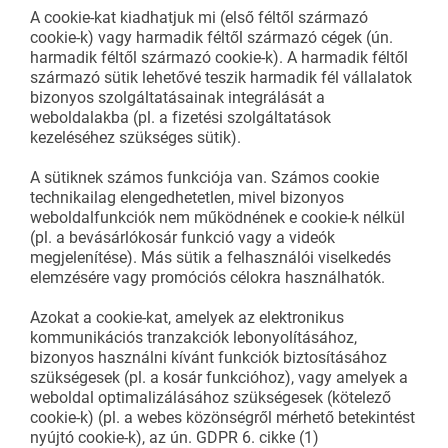
A cookie-kat kiadhatjuk mi (első féltől származó
cookie-k) vagy harmadik féltől származó cégek (ún.
harmadik féltől származó cookie-k). A harmadik féltől
származó sütik lehetővé teszik harmadik fél vállalatok
bizonyos szolgáltatásainak integrálását a
weboldalakba (pl. a fizetési szolgáltatások
kezeléséhez szükséges sütik).
A sütiknek számos funkciója van. Számos cookie
technikailag elengedhetetlen, mivel bizonyos
weboldalfunkciók nem működnének e cookie-k nélkül
(pl. a bevásárlókosár funkció vagy a videók
megjelenítése). Más sütik a felhasználói viselkedés
elemzésére vagy promóciós célokra használhatók.
Azokat a cookie-kat, amelyek az elektronikus
kommunikációs tranzakciók lebonyolításához,
bizonyos használni kívánt funkciók biztosításához
szükségesek (pl. a kosár funkcióhoz), vagy amelyek a
weboldal optimalizálásához szükségesek (kötelező
cookie-k) (pl. a webes közönségről mérhető betekintést
nyújtó cookie-k), az ún. GDPR 6. cikke (1)