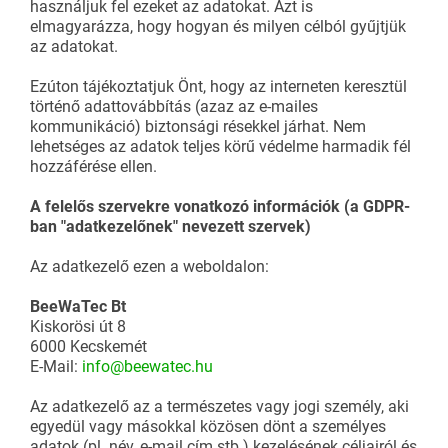
használjuk fel ezeket az adatokat. Azt is
elmagyarázza, hogy hogyan és milyen célból gyűjtjük
az adatokat.
Ezúton tájékoztatjuk Önt, hogy az interneten keresztül
történő adattovábbítás (azaz az e-mailes
kommunikáció) biztonsági résekkel járhat. Nem
lehetséges az adatok teljes körű védelme harmadik fél
hozzáférése ellen.
A felelős szervekre vonatkozó információk (a GDPR-
ban "adatkezelőnek" nevezett szervek)
Az adatkezelő ezen a weboldalon:
BeeWaTec Bt
Kiskorösi út 8
6000 Kecskemét
E-Mail:
info@beewatec.hu
Az adatkezelő az a természetes vagy jogi személy, aki
egyedül vagy másokkal közösen dönt a személyes
adatok (pl. név, e-mail cím stb.) kezelésének céljairól és