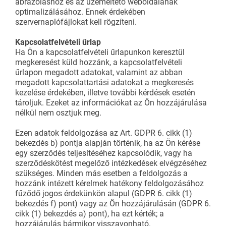
ábrázoláshoz és az üzemeltető weboldalának
optimalizálásához. Ennek érdekében
szervernaplófájlokat kell rögzíteni.
Kapcsolatfelvételi űrlap
Ha Ön a kapcsolatfelvételi űrlapunkon keresztül
megkeresést küld hozzánk, a kapcsolatfelvételi
űrlapon megadott adatokat, valamint az abban
megadott kapcsolattartási adatokat a megkeresés
kezelése érdekében, illetve további kérdések esetén
tároljuk. Ezeket az információkat az Ön hozzájárulása
nélkül nem osztjuk meg.
Ezen adatok feldolgozása az Art. GDPR 6. cikk (1)
bekezdés b) pontja alapján történik, ha az Ön kérése
egy szerződés teljesítéséhez kapcsolódik, vagy ha
szerződéskötést megelőző intézkedések elvégzéséhez
szükséges. Minden más esetben a feldolgozás a
hozzánk intézett kérelmek hatékony feldolgozásához
fűződő jogos érdekünkön alapul (GDPR 6. cikk (1)
bekezdés f) pont) vagy az Ön hozzájárulásán (GDPR 6.
cikk (1) bekezdés a) pont), ha ezt kérték; a
hozzájárulás bármikor visszavonható.