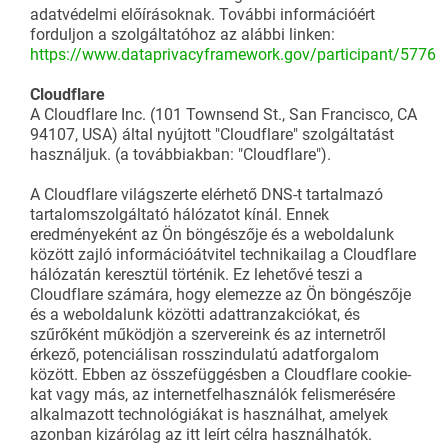
adatvédelmi előírásoknak. További információért
forduljon a szolgáltatóhoz az alábbi linken:
https://www.dataprivacyframework.gov/participant/5776
Cloudflare
A Cloudflare Inc. (101 Townsend St., San Francisco, CA
94107, USA) által nyújtott "Cloudflare" szolgáltatást
használjuk. (a továbbiakban: "Cloudflare").
A Cloudflare világszerte elérhető DNS-t tartalmazó
tartalomszolgáltató hálózatot kínál. Ennek
eredményeként az Ön böngészője és a weboldalunk
között zajló információátvitel technikailag a Cloudflare
hálózatán keresztül történik. Ez lehetővé teszi a
Cloudflare számára, hogy elemezze az Ön böngészője
és a weboldalunk közötti adattranzakciókat, és
szűrőként működjön a szervereink és az internetről
érkező, potenciálisan rosszindulatú adatforgalom
között. Ebben az összefüggésben a Cloudflare cookie-
kat vagy más, az internetfelhasználók felismerésére
alkalmazott technológiákat is használhat, amelyek
azonban kizárólag az itt leírt célra használhatók.