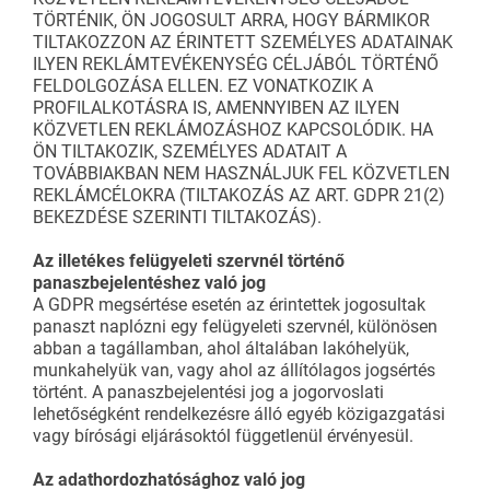
TÖRTÉNIK, ÖN JOGOSULT ARRA, HOGY BÁRMIKOR
TILTAKOZZON AZ ÉRINTETT SZEMÉLYES ADATAINAK
ILYEN REKLÁMTEVÉKENYSÉG CÉLJÁBÓL TÖRTÉNŐ
FELDOLGOZÁSA ELLEN. EZ VONATKOZIK A
PROFILALKOTÁSRA IS, AMENNYIBEN AZ ILYEN
KÖZVETLEN REKLÁMOZÁSHOZ KAPCSOLÓDIK. HA
ÖN TILTAKOZIK, SZEMÉLYES ADATAIT A
TOVÁBBIAKBAN NEM HASZNÁLJUK FEL KÖZVETLEN
REKLÁMCÉLOKRA (TILTAKOZÁS AZ ART. GDPR 21(2)
BEKEZDÉSE SZERINTI TILTAKOZÁS).
Az illetékes felügyeleti szervnél történő
panaszbejelentéshez való jog
A GDPR megsértése esetén az érintettek jogosultak
panaszt naplózni egy felügyeleti szervnél, különösen
abban a tagállamban, ahol általában lakóhelyük,
munkahelyük van, vagy ahol az állítólagos jogsértés
történt. A panaszbejelentési jog a jogorvoslati
lehetőségként rendelkezésre álló egyéb közigazgatási
vagy bírósági eljárásoktól függetlenül érvényesül.
Az adathordozhatósághoz való jog