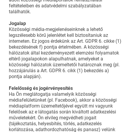
feltételeiben és adatvédelmi szabályzatában
találhatók.
Jogalap
Közösségi média-megjelenéseinknek a lehető
legszélesebb körű jelenlétet kell biztosítaniuk az
interneten. Ez jogos érdekünk az Art. GDPR 6. cikke (1)
bekezdésének f) pontja értelmében. A közösségi
hálózatok által kezdeményezett elemzési folyamatok
eltérő jogalapokon alapulhatnak, amelyeket a
közösségi hálózatok üzemeltetői határoznak meg (pl.
hozzájárulás a Art. GDPR 6. cikk (1) bekezdés a)
pontja alapján).
Felelősség és jogérvényesítés
Ha Ön meglátogatja valamelyik közösségi
médiafelületünket (pl. Facebook), akkor a közösségi
médiaplatform üzemeltetőjével együtt mi vagyunk
felelősek az e látogatás során kiváltott adatkezelési
műveletekért. Ön elvileg megvédheti jogait
(tájékoztatás, helyesbítés, törlés, adatkezelés
korlátozása, adathordozhatóság és panasz) velünk