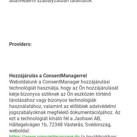
adatvédelmi szabályzatban találhatók.
Providers:
Hozzájárulás a ConsentManagerrel
Weboldalunk a ConsentManager hozzájárulási
technológiát használja, hogy az Ön hozzájárulását
kérje bizonyos sütiknek az Ön eszközén történő
tárolásához vagy bizonyos technológiák
használatához, valamint az előbbiek adatvédelmi
jogszabályoknak megfelelő dokumentációjához. Az
ezt a technológiát kínáló fél a Jaohawi AB,
Håltegelvägen 1b, 72348 Västerås, Svédország,
weboldal:
https://www.consentmanager.de
(a továbbiakban: