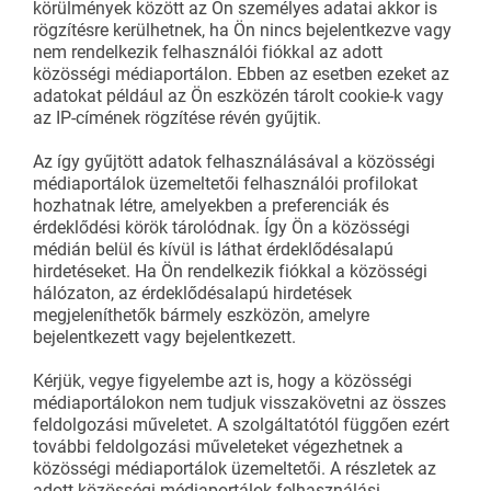
körülmények között az Ön személyes adatai akkor is
rögzítésre kerülhetnek, ha Ön nincs bejelentkezve vagy
nem rendelkezik felhasználói fiókkal az adott
közösségi médiaportálon. Ebben az esetben ezeket az
adatokat például az Ön eszközén tárolt cookie-k vagy
az IP-címének rögzítése révén gyűjtik.
Az így gyűjtött adatok felhasználásával a közösségi
médiaportálok üzemeltetői felhasználói profilokat
hozhatnak létre, amelyekben a preferenciák és
érdeklődési körök tárolódnak. Így Ön a közösségi
médián belül és kívül is láthat érdeklődésalapú
hirdetéseket. Ha Ön rendelkezik fiókkal a közösségi
hálózaton, az érdeklődésalapú hirdetések
megjeleníthetők bármely eszközön, amelyre
bejelentkezett vagy bejelentkezett.
Kérjük, vegye figyelembe azt is, hogy a közösségi
médiaportálokon nem tudjuk visszakövetni az összes
feldolgozási műveletet. A szolgáltatótól függően ezért
további feldolgozási műveleteket végezhetnek a
közösségi médiaportálok üzemeltetői. A részletek az
adott közösségi médiaportálok felhasználási