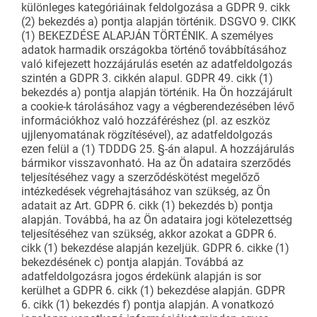
különleges kategóriáinak feldolgozása a GDPR 9. cikk
(2) bekezdés a) pontja alapján történik. DSGVO 9. CIKK
(1) BEKEZDÉSE ALAPJÁN TÖRTÉNIK. A személyes
adatok harmadik országokba történő továbbításához
való kifejezett hozzájárulás esetén az adatfeldolgozás
szintén a GDPR 3. cikkén alapul. GDPR 49. cikk (1)
bekezdés a) pontja alapján történik. Ha Ön hozzájárult
a cookie-k tárolásához vagy a végberendezésében lévő
információkhoz való hozzáféréshez (pl. az eszköz
ujjlenyomatának rögzítésével), az adatfeldolgozás
ezen felül a (1) TDDDG 25. §-án alapul. A hozzájárulás
bármikor visszavonható. Ha az Ön adataira szerződés
teljesítéséhez vagy a szerződéskötést megelőző
intézkedések végrehajtásához van szükség, az Ön
adatait az Art. GDPR 6. cikk (1) bekezdés b) pontja
alapján. Továbbá, ha az Ön adataira jogi kötelezettség
teljesítéséhez van szükség, akkor azokat a GDPR 6.
cikk (1) bekezdése alapján kezeljük. GDPR 6. cikke (1)
bekezdésének c) pontja alapján. Továbbá az
adatfeldolgozásra jogos érdekünk alapján is sor
kerülhet a GDPR 6. cikk (1) bekezdése alapján. GDPR
6. cikk (1) bekezdés f) pontja alapján. A vonatkozó