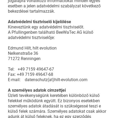
jogalapra vonatkozó információkat minden egyes
esetben a jelen adatvédelmi szabályzat következő
bekezdései tartalmazzák.
Adatvédelmi tisztviselő kijelölése
Kineveztünk egy adatvédelmi tisztviselőt.
A Pfullingenben található BeeWaTec AG külső
adatvédelmi tisztviselője:
Edmund Hilt, hilt evolution
Nelkenstraße 36
71272 Renningen
Tel: +49 7159 49647-67
Fax: +49 7159 49647-68
E-mail: datenschutz(at)hilt-evolution.com
A személyes adatok címzettjei
Üzleti tevékenységünk keretében különböző külső
felekkel működünk együtt. Ez bizonyos esetekben
személyes adatok átadását is szükségessé teszi e
külső felek számára. Személyes adatokat csak akkor
adunk át külső feleknek, ha ez egy szerződés