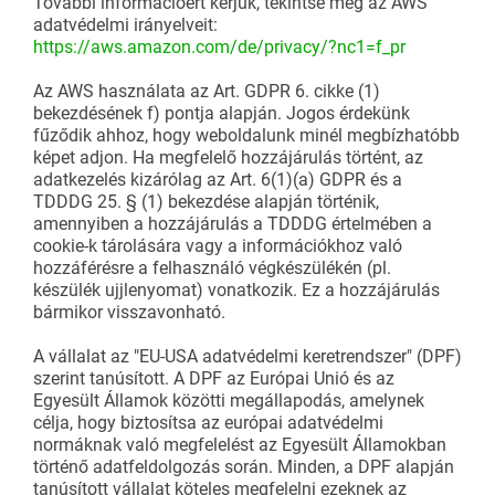
További információért kérjük, tekintse meg az AWS
adatvédelmi irányelveit:
https://aws.amazon.com/de/privacy/?nc1=f_pr
Az AWS használata az Art. GDPR 6. cikke (1)
bekezdésének f) pontja alapján. Jogos érdekünk
fűződik ahhoz, hogy weboldalunk minél megbízhatóbb
képet adjon. Ha megfelelő hozzájárulás történt, az
adatkezelés kizárólag az Art. 6(1)(a) GDPR és a
TDDDG 25. § (1) bekezdése alapján történik,
amennyiben a hozzájárulás a TDDDG értelmében a
cookie-k tárolására vagy a információkhoz való
hozzáférésre a felhasználó végkészülékén (pl.
készülék ujjlenyomat) vonatkozik. Ez a hozzájárulás
bármikor visszavonható.
A vállalat az "EU-USA adatvédelmi keretrendszer" (DPF)
szerint tanúsított. A DPF az Európai Unió és az
Egyesült Államok közötti megállapodás, amelynek
célja, hogy biztosítsa az európai adatvédelmi
normáknak való megfelelést az Egyesült Államokban
történő adatfeldolgozás során. Minden, a DPF alapján
tanúsított vállalat köteles megfelelni ezeknek az