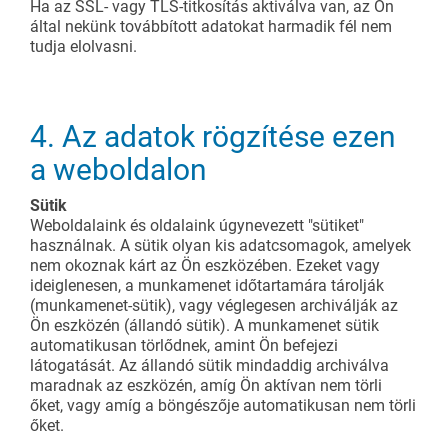
Ha az SSL- vagy TLS-titkosítás aktiválva van, az Ön
által nekünk továbbított adatokat harmadik fél nem
tudja elolvasni.
4. Az adatok rögzítése ezen
a weboldalon
Sütik
Weboldalaink és oldalaink úgynevezett "sütiket"
használnak. A sütik olyan kis adatcsomagok, amelyek
nem okoznak kárt az Ön eszközében. Ezeket vagy
ideiglenesen, a munkamenet időtartamára tárolják
(munkamenet-sütik), vagy véglegesen archiválják az
Ön eszközén (állandó sütik). A munkamenet sütik
automatikusan törlődnek, amint Ön befejezi
látogatását. Az állandó sütik mindaddig archiválva
maradnak az eszközén, amíg Ön aktívan nem törli
őket, vagy amíg a böngészője automatikusan nem törli
őket.