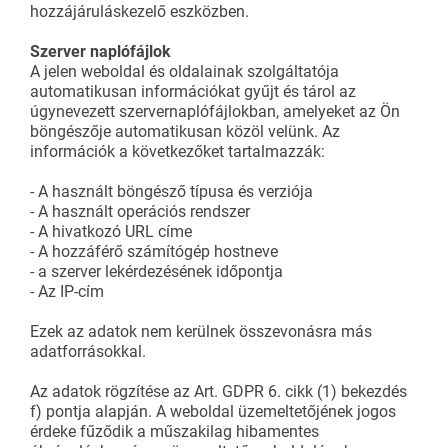
hozzájáruláskezelő eszközben.
Szerver naplófájlok
A jelen weboldal és oldalainak szolgáltatója
automatikusan információkat gyűjt és tárol az
úgynevezett szervernaplófájlokban, amelyeket az Ön
böngészője automatikusan közöl velünk. Az
információk a következőket tartalmazzák:
- A használt böngésző típusa és verziója
- A használt operációs rendszer
- A hivatkozó URL címe
- A hozzáférő számítógép hostneve
- a szerver lekérdezésének időpontja
- Az IP-cím
Ezek az adatok nem kerülnek összevonásra más
adatforrásokkal.
Az adatok rögzítése az Art. GDPR 6. cikk (1) bekezdés
f) pontja alapján. A weboldal üzemeltetőjének jogos
érdeke fűződik a műszakilag hibamentes