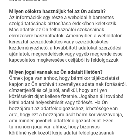
Milyen célokra használjuk fel az Ön adatait?
Az információk egy része a weboldal hibamentes
szolgáltatásának biztosítása érdekében keletkezik.
Más adatok az Ön felhasználói szokásainak
elemzésére használhatók. Amennyiben a weboldalon
keresztül szerződéskötés vagy szerződéskötés
kezdeményezhető, a továbbított adatokat szerződési
ajánlatok, megrendelések vagy egyéb megrendeléssel
kapcsolatos megkeresések céljából is feldolgozzuk.
Milyen jogai vannak az Ön adatait illetően?
Önnek joga van ahhoz, hogy bármikor tájékoztatást
kapjon az Ön archivált személyes adatainak forrásáról,
címzettjeiről és céljairól, anélkül, hogy az ilyen
közlésekért díjat kellene fizetnie. Jogában áll továbbá
kérni adatai helyesbítését vagy törlését. Ha Ön
hozzájárult az adatfeldolgozáshoz, lehetősége van
arra, hogy ezt a hozzájárulását bármikor visszavonja,
ami minden jövőbeli adatfeldolgozást érint. Ezen
túlmenően joga van ahhoz, hogy bizonyos
körülmények között kérje adatai feldolgozásának