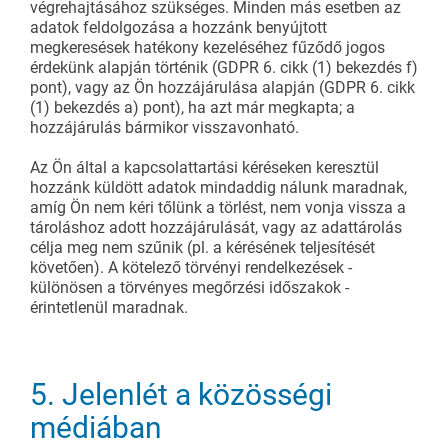
végrehajtásához szükséges. Minden más esetben az
adatok feldolgozása a hozzánk benyújtott
megkeresések hatékony kezeléséhez fűződő jogos
érdekünk alapján történik (GDPR 6. cikk (1) bekezdés f)
pont), vagy az Ön hozzájárulása alapján (GDPR 6. cikk
(1) bekezdés a) pont), ha azt már megkapta; a
hozzájárulás bármikor visszavonható.
Az Ön által a kapcsolattartási kéréseken keresztül
hozzánk küldött adatok mindaddig nálunk maradnak,
amíg Ön nem kéri tőlünk a törlést, nem vonja vissza a
tároláshoz adott hozzájárulását, vagy az adattárolás
célja meg nem szűnik (pl. a kérésének teljesítését
követően). A kötelező törvényi rendelkezések -
különösen a törvényes megőrzési időszakok -
érintetlenül maradnak.
5. Jelenlét a közösségi
médiában