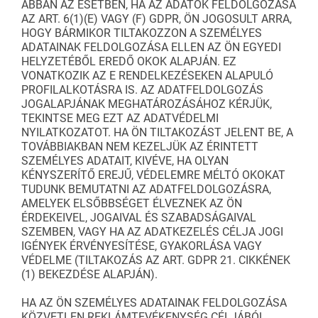
ABBAN AZ ESETBEN, HA AZ ADATOK FELDOLGOZÁSA
AZ ART. 6(1)(E) VAGY (F) GDPR, ÖN JOGOSULT ARRA,
HOGY BÁRMIKOR TILTAKOZZON A SZEMÉLYES
ADATAINAK FELDOLGOZÁSA ELLEN AZ ÖN EGYEDI
HELYZETÉBŐL EREDŐ OKOK ALAPJÁN. EZ
VONATKOZIK AZ E RENDELKEZÉSEKEN ALAPULÓ
PROFILALKOTÁSRA IS. AZ ADATFELDOLGOZÁS
JOGALAPJÁNAK MEGHATÁROZÁSÁHOZ KÉRJÜK,
TEKINTSE MEG EZT AZ ADATVÉDELMI
NYILATKOZATOT. HA ÖN TILTAKOZÁST JELENT BE, A
TOVÁBBIAKBAN NEM KEZELJÜK AZ ÉRINTETT
SZEMÉLYES ADATAIT, KIVÉVE, HA OLYAN
KÉNYSZERÍTŐ EREJŰ, VÉDELEMRE MÉLTÓ OKOKAT
TUDUNK BEMUTATNI AZ ADATFELDOLGOZÁSRA,
AMELYEK ELSŐBBSÉGET ÉLVEZNEK AZ ÖN
ÉRDEKEIVEL, JOGAIVAL ÉS SZABADSÁGAIVAL
SZEMBEN, VAGY HA AZ ADATKEZELÉS CÉLJA JOGI
IGÉNYEK ÉRVÉNYESÍTÉSE, GYAKORLÁSA VAGY
VÉDELME (TILTAKOZÁS AZ ART. GDPR 21. CIKKÉNEK
(1) BEKEZDÉSE ALAPJÁN).
HA AZ ÖN SZEMÉLYES ADATAINAK FELDOLGOZÁSA
KÖZVETLEN REKLÁMTEVÉKENYSÉG CÉLJÁBÓL