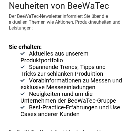
Neuheiten von BeeWaTec
Shadowboard
Förderstrecken
Katalog und Download Center
Der BeeWaTec-Newsletter informiert Sie über die
aktuellen Themen wie Aktionen, Produktneuheiten und
Ergänzendes Zubehör
Karakuri
Lean Projekt starten
Leistungen:
Whiteboards
ZUR ÜBERSICHT
Sie erhalten:
Aktuelles aus unserem
FIFO-Bahnhof
Produktportfolio
Spannende Trends, Tipps und
ZUR ÜBERSICHT
Tricks zur schlanken Produktion
Vorabinformationen zu Messen und
exklusive Messeeinladungen
Neuigkeiten rund um die
Unternehmen der BeeWaTec-Gruppe
Best-Practice-Erfahrungen und Use
Cases anderer Kunden