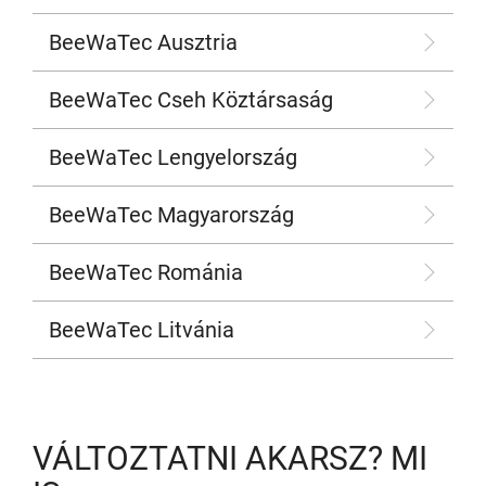
Görgős pályák
Lean projekt - közösen
BeeWaTec Ausztria
További kiegészítők
Karakuri
BeeWaTec Cseh Köztársaság
SZOLGÁLTATÁSOK ÁTTEKINTÉSE
Whiteboard
BeeWaTec Lengyelország
FIFO állomás
BeeWaTec Magyarország
LEAN MEGOLDÁSOK ÁTTEKINTÉSE
BeeWaTec Románia
BeeWaTec Litvánia
VÁLTOZTATNI AKARSZ? MI