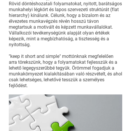
Rövid döntéshozatali folyamatokat, nyitott, barátságos
munkahelyi légkört és lapos szervezeti struktúrát (flat
hierarchy) kínálunk. Célunk, hogy a bizalom és az
élvezetes munkavégzés révén hosszú távon
megtartsuk a motivált és képzett munkavállalókat.
Vállalkozói tevékenységünk alapját olyan értékek
képezik, mint a megbízhatóság, a tisztesség és a
nyitottság.
"keep it short and simple" mottónknak megfelelően
arra törekszünk, hogy a folyamatokat fejlesszük és a
lehető legegyszerűbbé tegyük. Örömmel fogadjuk a
munkakörnyezet kialakításában való részvételt, és ahol
csak lehetséges, lehetővé tesszük a személyes
fejlődést.