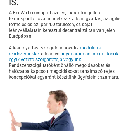
IS.
A BeeWaTec csoport széles, iparágfüggetlen
termékportfólióval rendelkezik a lean gyártás, az agilis
termelés és az Ipar 4.0 területén, és saját
leányvállalatain keresztül decentralizáltan van jelen
Európában.
A lean gyártást szolgáló innovatív
moduláris
rendszerünkkel
a lean és
anyagáramlási megoldások
egyik vezető szolgáltatója vagyunk
.
Rendszerszolgáltatóként önálló megoldásokat és
hálózatba kapcsolt megoldásokat tartalmazó teljes
koncepciókat egyaránt készítünk ügyfeleink számára.