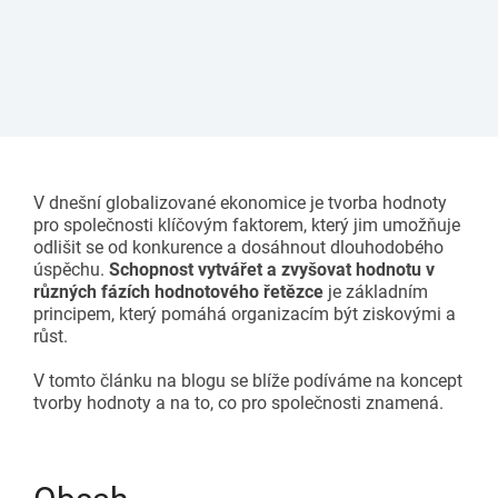
Doplňkové příslušenství
Dopravníky
Začněte svůj projekt Lean
Karakuri
PŘEHLED
Tabule a nástěnky
V dnešní globalizované ekonomice je tvorba hodnoty
Stanice FIFO
pro společnosti klíčovým faktorem, který jim umožňuje
odlišit se od konkurence a dosáhnout dlouhodobého
úspěchu.
Schopnost vytvářet a zvyšovat hodnotu v
PŘEHLED
různých fázích hodnotového řetězce
je základním
principem, který pomáhá organizacím být ziskovými a
růst.
V tomto článku na blogu se blíže podíváme na koncept
tvorby hodnoty a na to, co pro společnosti znamená.