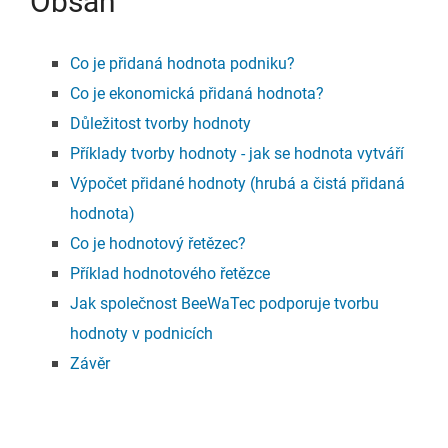
Obsah
Co je přidaná hodnota podniku?
Co je ekonomická přidaná hodnota?
Důležitost tvorby hodnoty
Příklady tvorby hodnoty - jak se hodnota vytváří
Výpočet přidané hodnoty (hrubá a čistá přidaná
hodnota)
Co je hodnotový řetězec?
P
říklad hodnotového řetězce
J
ak společnost BeeWaTec podporuje tvorbu
hodnoty v podnicích
Závěr