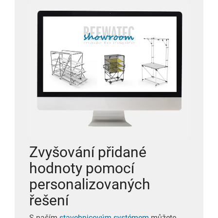
Zvyšování přidané
hodnoty pomocí
personalizovaných
řešení
S naším
stavebnicovým systémem
můžete