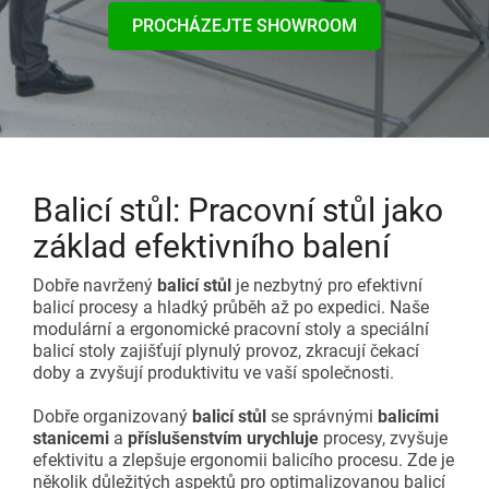
PROCHÁZEJTE SHOWROOM
Doplňkové příslušenství
Dopravníky
Začněte svůj projekt Lean
Karakuri
PŘEHLED
Tabule a nástěnky
Balicí stůl: Pracovní stůl jako
Stanice FIFO
základ efektivního balení
PŘEHLED
Dobře navržený
balicí stůl
je nezbytný pro efektivní
balicí procesy a hladký průběh až po expedici. Naše
modulární a ergonomické pracovní stoly a speciální
balicí stoly zajišťují plynulý provoz, zkracují čekací
doby a zvyšují produktivitu ve vaší společnosti.
Dobře organizovaný
balicí stůl
se správnými
balicími
stanicemi
a
příslušenstvím urychluje
procesy, zvyšuje
efektivitu a zlepšuje ergonomii balicího procesu. Zde je
několik důležitých aspektů pro optimalizovanou balicí