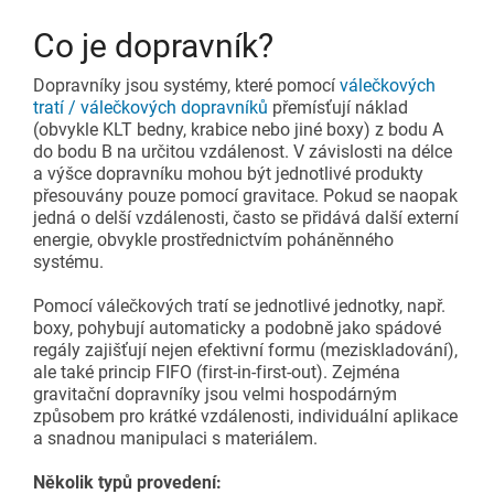
Doplňkové příslušenství
Co je dopravník?
Dopravníky
Začněte svůj projekt Lean
Dopravníky jsou systémy, které pomocí
válečkových
Karakuri
tratí / válečkových dopravníků
PŘEHLED
přemísťují náklad
(obvykle KLT bedny, krabice nebo jiné boxy) z bodu A
Tabule a nástěnky
do bodu B na určitou vzdálenost. V závislosti na délce
a výšce dopravníku mohou být jednotlivé produkty
přesouvány pouze pomocí gravitace. Pokud se naopak
Stanice FIFO
jedná o delší vzdálenosti, často se přidává další externí
energie, obvykle prostřednictvím poháněnného
systému.
PŘEHLED
Pomocí válečkových tratí se jednotlivé jednotky, např.
boxy, pohybují automaticky a podobně jako spádové
regály zajišťují nejen efektivní formu (meziskladování),
ale také princip FIFO (first-in-first-out). Zejména
gravitační dopravníky jsou velmi hospodárným
způsobem pro krátké vzdálenosti, individuální aplikace
a snadnou manipulaci s materiálem.
Několik typů provedení: