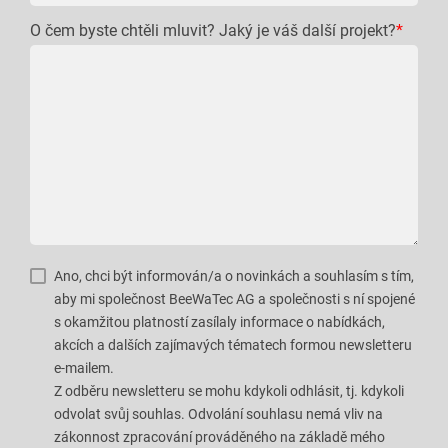
O čem byste chtěli mluvit? Jaký je váš další projekt?
*
Ano, chci být informován/a o novinkách a souhlasím s tím,
aby mi společnost BeeWaTec AG a společnosti s ní spojené
s okamžitou platností zasílaly informace o nabídkách,
akcích a dalších zajímavých tématech formou newsletteru
e-mailem.
Z odběru newsletteru se mohu kdykoli odhlásit, tj. kdykoli
odvolat svůj souhlas. Odvolání souhlasu nemá vliv na
zákonnost zpracování prováděného na základě mého