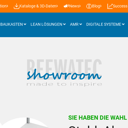
tion
Kataloge & 3D-Daten
News
Blog
Success 
BAUKASTEN
LEAN LÖSUNGEN
AMR
DIGITALE SYSTEME
Anbauteile
Rollschienen
Stellfüße und Räder
Platten
Arbeitsplatzbeleuchtung
Hubtechnik
SIE HABEN DIE WAHL
Shadowboard