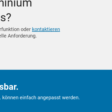
uminium
es?
erfunktion oder
kontaktieren
elle Anforderung.
sbar.
c. können einfach angepasst werden.