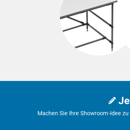
Karakuri
Lean Projekt starten
Whiteboards
ZUR ÜBERSICHT
FIFO-Bahnhof
ZUR ÜBERSICHT
Jed
Machen Sie Ihre Showroom-Idee zu I