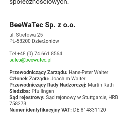
społecznościowych.
Linie przenośników
Rozpocznij projekt Lean
Akcesoria uzupełniające
BeeWaTec Sp. z o.o.
Karakuri
DO PRZEGLĄDU
ul. Strefowa 25
PL-58200 Dzierżoniów
Whiteboard
Tel.+48 (0) 74-661 8564
Stacje FIFO
sales@beewatec.pl
Przewodniczący Zarządu
:
Hans-Peter Walter
DO PRZEGLĄDU
Członek Zarządu:
Joachim Walter
Przewodniczący Rady Nadzorczej
:
Martin Rath
Siedziba
:
Pfullingen
Sąd rejestrowy
:
Sąd rejonowy w Stuttgarcie
, HRB
758273
Numer identyfikacyjny VAT:
DE 814831120