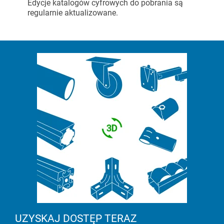
Edycje katalogów cyfrowych do pobrania są
regularnie aktualizowane.
Linie przenośników
Rozpocznij projekt Lean
Akcesoria uzupełniające
Karakuri
DO PRZEGLĄDU
Whiteboard
Stacje FIFO
DO PRZEGLĄDU
UZYSKAJ DOSTĘP TERAZ