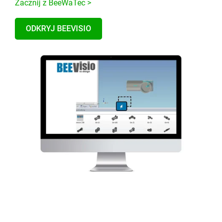
Zacznij z BeeWaTec >
ODKRYJ BEEVISIO