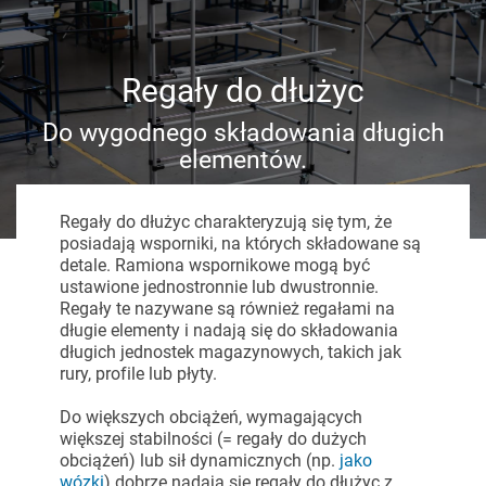
Regały do dłużyc
Do wygodnego składowania długich
elementów.
Regały do dłużyc charakteryzują się tym, że
posiadają wsporniki, na których składowane są
detale. Ramiona wspornikowe mogą być
ustawione jednostronnie lub dwustronnie.
Regały te nazywane są również regałami na
długie elementy i nadają się do składowania
długich jednostek magazynowych, takich jak
rury, profile lub płyty.
Do większych obciążeń, wymagających
większej stabilności (= regały do dużych
obciążeń) lub sił dynamicznych
(np.
jako
wózki
)
dobrze nadają się regały do dłużyc z