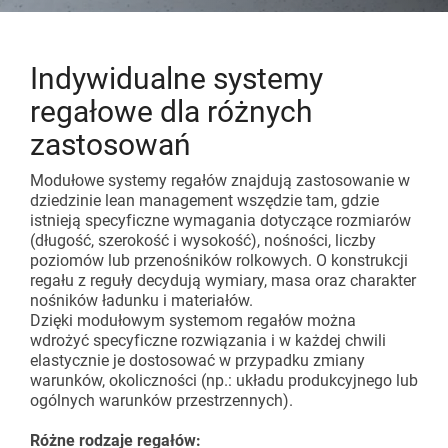
Linie przenośników
Rozpocznij projekt Lean
Akcesoria uzupełniające
Indywidualne systemy
Karakuri
DO PRZEGLĄDU
regałowe dla różnych
Whiteboard
zastosowań
Modułowe systemy regałów znajdują zastosowanie w
Stacje FIFO
dziedzinie lean management wszędzie tam, gdzie
istnieją specyficzne wymagania dotyczące rozmiarów
(długość, szerokość i wysokość), nośności, liczby
DO PRZEGLĄDU
poziomów lub przenośników rolkowych. O konstrukcji
regału z reguły decydują wymiary, masa oraz charakter
nośników ładunku i materiałów.
Dzięki modułowym systemom regałów można
wdrożyć specyficzne rozwiązania i w każdej chwili
elastycznie je dostosować w przypadku zmiany
warunków, okoliczności (np.: układu produkcyjnego lub
ogólnych warunków przestrzennych).
Różne rodzaje regałów: