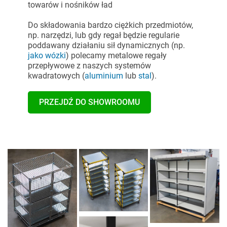
towarów i nośników ład
Do składowania bardzo ciężkich przedmiotów,
np. narzędzi, lub gdy regał będzie regularie
poddawany działaniu sił dynamicznych
(np.
jako wózki
)
polecamy metalowe regały
przepływowe z naszych systemów
kwadratowych
(
aluminium
lub
stal
).
PRZEJDŹ DO SHOWROOMU