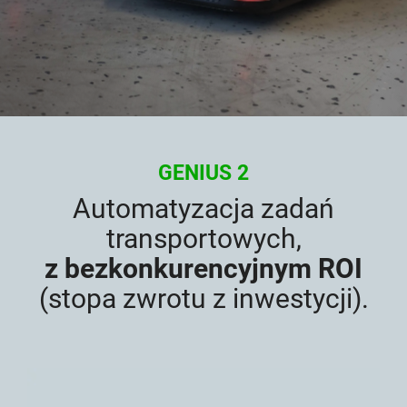
Linie przenośników
Rozpocznij projekt Lean
Akcesoria uzupełniające
Karakuri
DO PRZEGLĄDU
Whiteboard
Stacje FIFO
GENIUS 2
Automatyzacja zadań
DO PRZEGLĄDU
transportowych,
z bezkonkurencyjnym ROI
(stopa zwrotu z inwestycji).