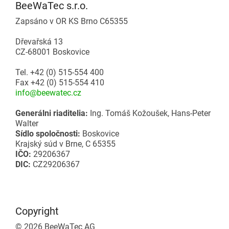
Montážne linky
Súbory na stiahnutie
BeeWaTec s.r.o.
Zapsáno v OR KS Brno C65355
Ďalšie príslušenstvo
Dopravníky
Začnite svoj projekt Lean
Dřevařská 13
CZ-68001 Boskovice
Karakuri
PREHĽAD
Tel. +42 (0) 515-554 400
Tabule a nástenky
Fax +42 (0) 515-554 410
info@beewatec.cz
Stanica FIFO
Generálni riaditelia:
Ing. Tomáš Kožoušek, Hans-Peter
Walter
Sídlo spoločnosti:
Boskovice
PREHĽAD
Krajský súd v Brne, C 65355
IČO:
29206367
DIC:
CZ29206367
Copyright
© 2026 BeeWaTec AG