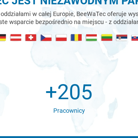
C JEST NIEZAWODNYM P
ddziałami w całej Europie, BeeWaTec oferuje wys
ste wsparcie bezpośrednio na miejscu - z oddziałam
+
205
Pracownicy