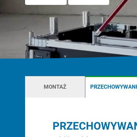
Karakuri
DO PRZEGLĄDU
Whiteboard
Stacje FIFO
DO PRZEGLĄDU
MONTAŻ
PRZECHOWYWANI
PRZECHOWYWAN