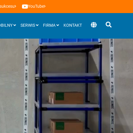
 sukcesu
YouTube
BILNY
SERWIS
FIRMA
KONTAKT
Oprogramowanie
BEEVisio (oprogramowanie 3D)