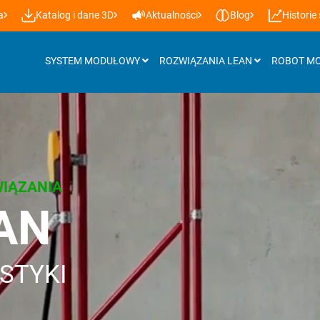
a
Katalog i dane 3D
Aktualności
Blog
Historie
SYSTEM MODUŁOWY
ROZWIĄZANIA LEAN
ROBOT MO
Elementy wyposażenia
Szyny rolkowe
IĄZANIA
Stopy i kółka poziomujące
AN
Płyty
Oświetlenie miejsca pracy
ISTYKI
Technologia podnoszenia
Akcesoria uzupełniające