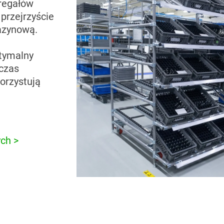
regałów
przejrzyście
azynową.
tymalny
 czas
orzystują
ch >