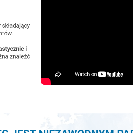
 składający
ntów.
astycznie
i
żna znaleźć