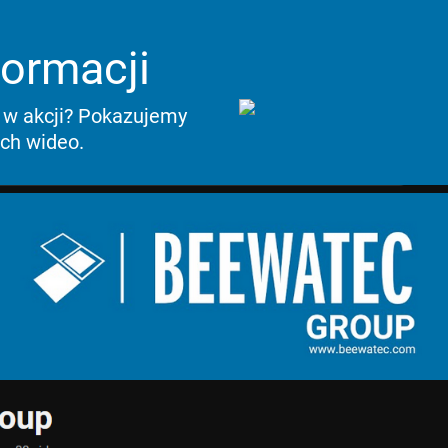
formacji
w akcji? Pokazujemy
ch wideo.