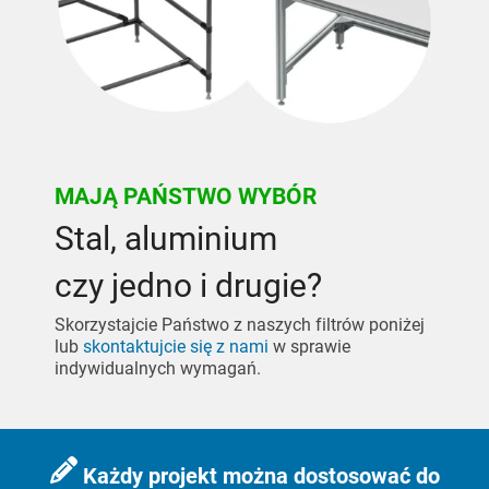
Linie przenośników
Rozpocznij projekt Lean
Akcesoria uzupełniające
Karakuri
DO PRZEGLĄDU
Whiteboard
MAJĄ PAŃSTWO WYBÓR
Stacje FIFO
Stal, aluminium
DO PRZEGLĄDU
czy jedno i drugie?
Skorzystajcie Państwo z naszych filtrów poniżej
lub
skontaktujcie się z nami
w sprawie
indywidualnych wymagań.
Każdy projekt można dostosować do