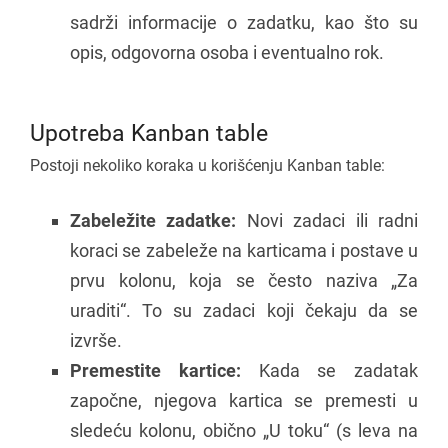
sadrži informacije o zadatku, kao što su
opis, odgovorna osoba i eventualno rok.
Upotreba Kanban table
Postoji nekoliko koraka u korišćenju Kanban table:
Zabeležite zadatke:
Novi zadaci ili radni
koraci se zabeleže na karticama i postave u
prvu kolonu, koja se često naziva „Za
uraditi“. To su zadaci koji čekaju da se
izvrše.
Premestite kartice:
Kada se zadatak
započne, njegova kartica se premesti u
sledeću kolonu, obično „U toku“ (s leva na