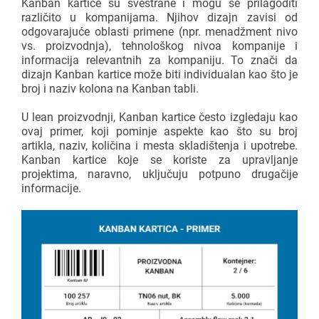
Kanban kartice su svestrane i mogu se prilagoditi
različito u kompanijama. Njihov dizajn zavisi od
odgovarajuće oblasti primene (npr. menadžment nivo
vs. proizvodnja), tehnološkog nivoa kompanije i
informacija relevantnih za kompaniju. To znači da
dizajn Kanban kartice može biti individualan kao što je
broj i naziv kolona na Kanban tabli.
U lean proizvodnji, Kanban kartice često izgledaju kao
ovaj primer, koji pominje aspekte kao što su broj
artikla, naziv, količina i mesta skladištenja i upotrebe.
Kanban kartice koje se koriste za upravljanje
projektima, naravno, uključuju potpuno drugačije
informacije.