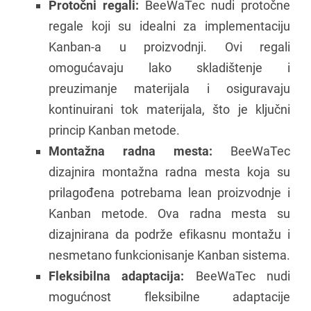
Protočni regali:
BeeWaTec nudi protočne
regale koji su idealni za implementaciju
Kanban-a u proizvodnji. Ovi regali
omogućavaju lako skladištenje i
preuzimanje materijala i osiguravaju
kontinuirani tok materijala, što je ključni
princip Kanban metode.
Montažna radna mesta:
BeeWaTec
dizajnira montažna radna mesta koja su
prilagođena potrebama lean proizvodnje i
Kanban metode. Ova radna mesta su
dizajnirana da podrže efikasnu montažu i
nesmetano funkcionisanje Kanban sistema.
Fleksibilna adaptacija:
BeeWaTec nudi
mogućnost fleksibilne adaptacije