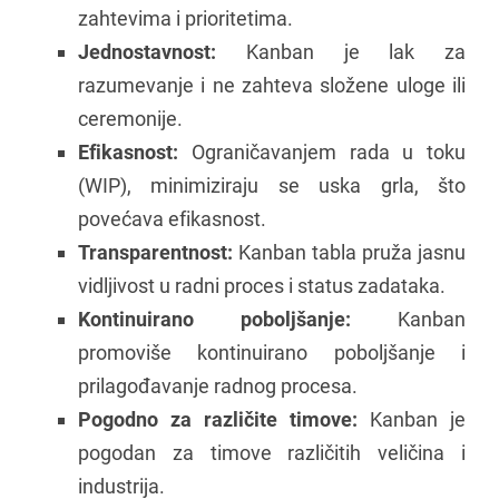
zahtevima i prioritetima.
Jednostavnost:
Kanban je lak za
razumevanje i ne zahteva složene uloge ili
ceremonije.
Efikasnost:
Ograničavanjem rada u toku
(WIP), minimiziraju se uska grla, što
povećava efikasnost.
Transparentnost:
Kanban tabla pruža jasnu
vidljivost u radni proces i status zadataka.
Kontinuirano poboljšanje:
Kanban
promoviše kontinuirano poboljšanje i
prilagođavanje radnog procesa.
Pogodno za različite timove:
Kanban je
pogodan za timove različitih veličina i
industrija.