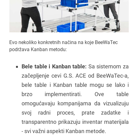
Evo nekoliko konkretnih načina na koje BeeWaTec
podržava Kanban metodu:
Bele table i Kanban table:
Sa sistemom za
začepljenje cevi G.S. ACE od BeeWaTec-a,
bele table i Kanban table mogu se lako i
brzo implementirati. Ove table
omogućavaju kompanijama da vizualizuju
svoj radni proces, prate zadatke i
transparentno prikazuju inventar materijala
- svi važni aspekti Kanban metode.