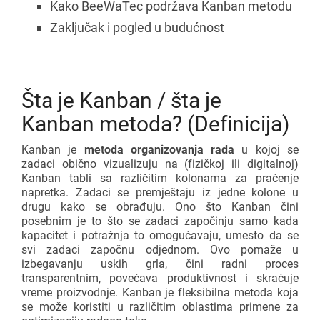
Kako BeeWaTec podržava Kanban metodu
Zaključak i pogled u budućnost
Šta je Kanban / šta je
Kanban metoda? (Definicija)
Kanban je
metoda organizovanja rada
u kojoj se
zadaci obično vizualizuju na (fizičkoj ili digitalnoj)
Kanban tabli sa različitim kolonama za praćenje
napretka. Zadaci se premještaju iz jedne kolone u
drugu kako se obrađuju. Ono što Kanban čini
posebnim je to što se zadaci započinju samo kada
kapacitet i potražnja to omogućavaju, umesto da se
svi zadaci započnu odjednom. Ovo pomaže u
izbegavanju uskih grla, čini radni proces
transparentnim, povećava produktivnost i skraćuje
vreme proizvodnje. Kanban je fleksibilna metoda koja
se može koristiti u različitim oblastima primene za