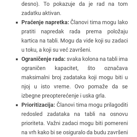
desno). To pokazuje da je rad na tom
zadatku aktivan.
Praćenje napretka:
Članovi tima mogu lako
pratiti napredak rada prema položaju
kartica na tabli. Mogu da vide koji su zadaci
u toku, a koji su već završeni.
Ograničenje rada:
svaka kolona na tabli ima
ograničen kapacitet, što označava
maksimalni broj zadataka koji mogu biti u
njoj u isto vreme. Ovo pomaže da se
izbegne preopterećenje i uska grla.
Prioritizacija:
Članovi tima mogu prilagoditi
redosled zadataka na tabli na osnovu
prioriteta. Važni zadaci mogu biti pomereni
na vrh kako bi se osiguralo da budu završeni