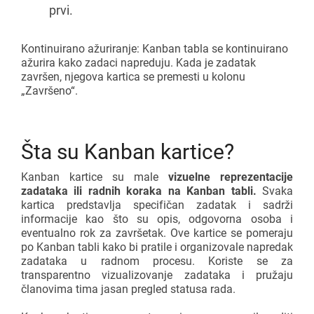
prvi.
Kontinuirano ažuriranje: Kanban tabla se kontinuirano
ažurira kako zadaci napreduju. Kada je zadatak
završen, njegova kartica se premesti u kolonu
„Završeno“.
Šta su Kanban kartice?
Kanban kartice su male
vizuelne reprezentacije
zadataka ili radnih koraka na Kanban tabli.
Svaka
kartica predstavlja specifičan zadatak i sadrži
informacije kao što su opis, odgovorna osoba i
eventualno rok za završetak. Ove kartice se pomeraju
po Kanban tabli kako bi pratile i organizovale napredak
zadataka u radnom procesu. Koriste se za
transparentno vizualizovanje zadataka i pružaju
članovima tima jasan pregled statusa rada.