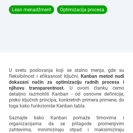
Montažne linije
Katalozi i centar za preuzimanje
Lean menadžment
Optimizacija procesa
Dodatni aksesoari
Gravitacioni valjkasti transporter
Pokrenite lean projekat
Karakuri
PREGLED
Bele table
FIFO stanica
U svetu poslovanja koji se stalno menja, gde su
fleksibilnost i efikasnost ključni,
Kanban metod nudi
PREGLED
dokazani način za optimizaciju radnih procesa i
njihovu transparentnost.
U ovom članku ćemo
detaljno razmotriti Kanban - od osnovne definicije,
preko ključnih principa, konkretnih primera primene, do
toga kako funkcioniše Kanban tabla.
Saznajte kako Kanban pomaže timovima i
organizacijama da se prilagode promenjivim
zahtevima, minimiziraju otpad i maksimiziraju