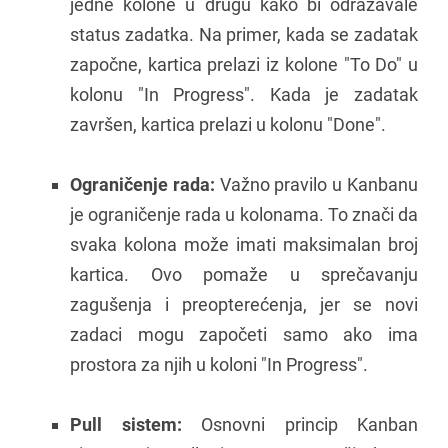
jedne kolone u drugu kako bi odražavale
status zadatka. Na primer, kada se zadatak
započne, kartica prelazi iz kolone "To Do" u
kolonu "In Progress". Kada je zadatak
završen, kartica prelazi u kolonu "Done".
Ograničenje rada:
Važno pravilo u Kanbanu
je ograničenje rada u kolonama. To znači da
svaka kolona može imati maksimalan broj
kartica. Ovo pomaže u sprečavanju
zagušenja i preopterećenja, jer se novi
zadaci mogu započeti samo ako ima
prostora za njih u koloni "In Progress".
Pull sistem:
Osnovni princip Kanban