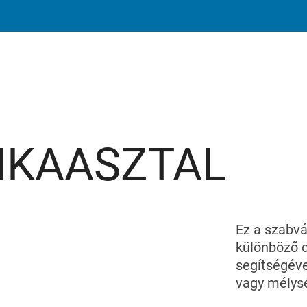
NKAASZTAL
Ez a szabvá
különböző c
segítségév
vagy mélys