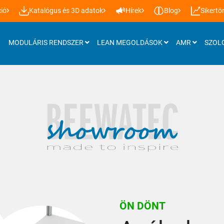
ió
Katalógus és 3D adatok
Hírek
Blog
Sikertö
MODULÁRIS RENDSZER
LEAN MEGOLDÁSOK
AMR
SZOL
Kiegészítő termékek
Görgős sínek
Kerekek és lábak
Munkalapok
Munkahelyi megvilágítás
Emelőasztal rendszerek
ÖN DÖNT
További kiegészítők