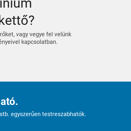
mínium
kettő?
rőket, vagy vegye fel velünk
ényeivel kapcsolatban.
ató.
stb. egyszerűen testreszabhatók.