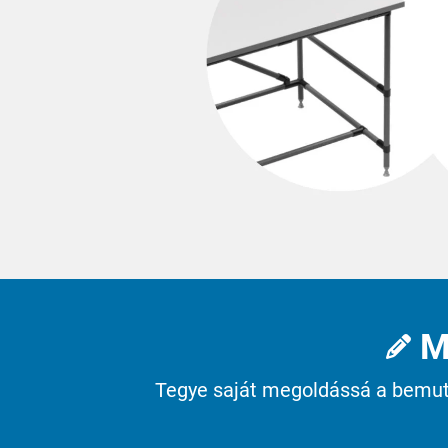
Karakuri
SZOLGÁLTATÁSOK ÁTTEKINTÉSE
Whiteboard
FIFO állomás
LEAN MEGOLDÁSOK ÁTTEKINTÉSE
Mi
Tegye saját megoldássá a bemuta