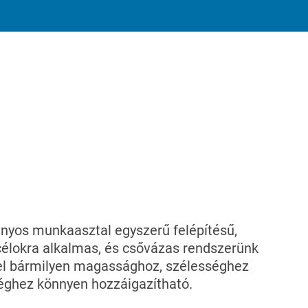
nyos munkaasztal egyszerű felépítésű,
élokra alkalmas, és csővázas rendszerünk
el bármilyen magassághoz, szélességhez
éghez könnyen hozzáigazítható.