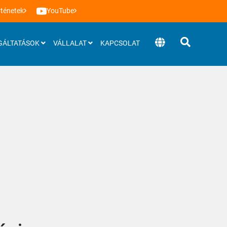
rténetek
YouTube
GÁLTATÁSOK
VÁLLALAT
KAPCSOLAT
Szoftverek
BEEVisio (3D szoftver)