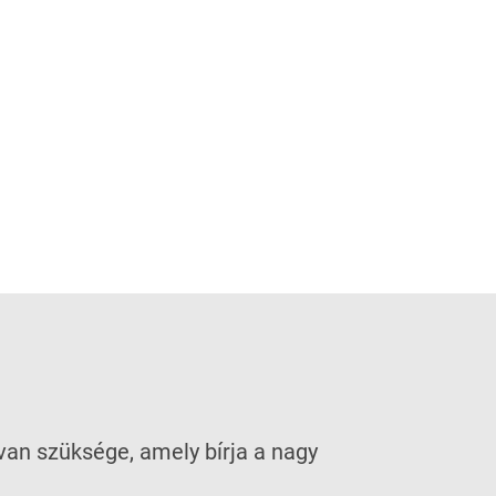
an szüksége, amely bírja a nagy