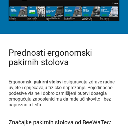
Prednosti ergonomski
pakirnih stolova
Ergonomski
pakirni stolovi
osiguravaju zdrave radne
uvjete i sprječavaju fizičko naprezanje. Pojedinačno
podesive visine i dobro osmišljeni putevi dosegla
omogućuju zaposlenicima da rade učinkovito i bez
naprezanja leđa.
Značajke pakirnih stolova od BeeWaTec: