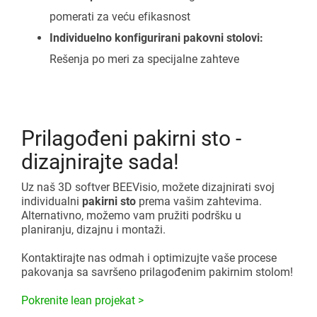
pomerati za veću efikasnost
Individuelno konfigurirani pakovni stolovi:
Rešenja po meri za specijalne zahteve
Prilagođeni pakirni sto -
dizajnirajte sada!
Uz naš 3D softver BEEVisio, možete dizajnirati svoj
individualni
pakirni sto
prema vašim zahtevima.
Alternativno, možemo vam pružiti podršku u
planiranju, dizajnu i montaži.
Kontaktirajte nas odmah i optimizujte vaše procese
pakovanja sa savršeno prilagođenim pakirnim stolom!
Pokrenite lean projekat >