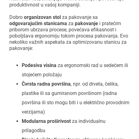
produktivnost u vašoj kompaniji.
Dobro
organizovan stol
za pakovanje sa
odgovarajućim stanicama
za
pakovanje
i pratećim
priborom ubrzava procese, povećava efikasnost i
poboljšava ergonomiju tokom procesa pakovanja. Evo
nekoliko važnih aspekata za optimizovanu stanicu za
pakovanje:
Podesiva visina
za ergonomski rad u sedećem ili
stojećem položaju
Čvrsta radna površina
, npr. od drveta, čelika,
plastike ili sa gumiranom površinom (radna
površina ili sto mogu biti i u električno provodnim
verzijama)
Modularna proširivost
za individualnu
prilagodbu