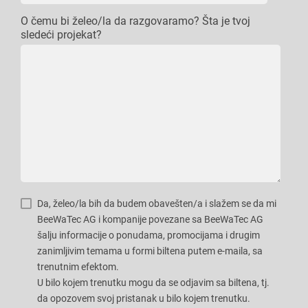
O čemu bi želeo/la da razgovaramo? Šta je tvoj
sledeći projekat?
Da, želeo/la bih da budem obavešten/a i slažem se da mi
BeeWaTec AG i kompanije povezane sa BeeWaTec AG
šalju informacije o ponudama, promocijama i drugim
zanimljivim temama u formi biltena putem e-maila, sa
trenutnim efektom.
U bilo kojem trenutku mogu da se odjavim sa biltena, tj.
da opozovem svoj pristanak u bilo kojem trenutku.