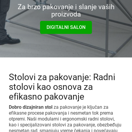
Montažne linije
Katalozi i centar za preuzimanje
Za brzo pakovanje i slanje vaših
proizvoda
Dodatni aksesoari
Gravitacioni valjkasti transporter
Pokrenite lean projekat
DIGITALNI SALON
Karakuri
PREGLED
Bele table
FIFO stanica
Stolovi za pakovanje: Radni
PREGLED
stolovi kao osnova za
efikasno pakovanje
Dobro dizajniran stol
za pakovanje je ključan za
efikasne procese pakovanja i nesmetan tok prema
otpremi. Naši modularni i ergonomski radni stolovi,
kao i specijalizovani stolovi za pakovanje, obezbeđuju
nesmetan rad, smanjuju vreme čekanja i povećavaju