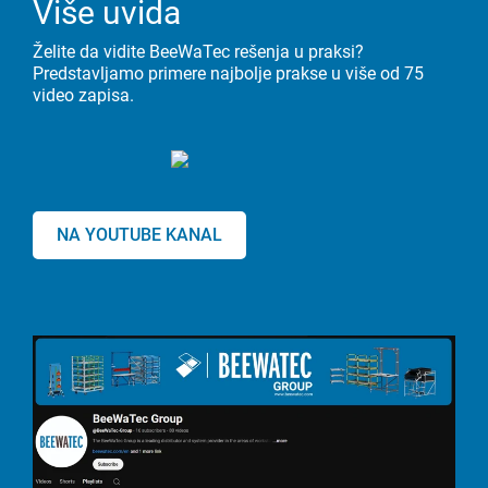
Više uvida
Želite da vidite BeeWaTec rešenja u praksi?
Predstavljamo primere najbolje prakse u više od 75
video zapisa.
NA YOUTUBE KANAL