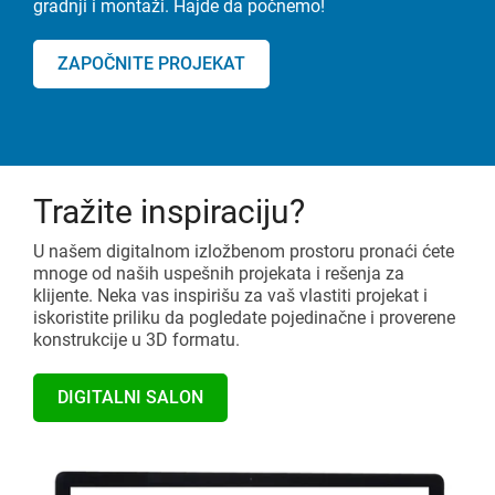
gradnji i montaži. Hajde da počnemo!
ZAPOČNITE PROJEKAT
Tražite inspiraciju?
U našem digitalnom izložbenom prostoru pronaći ćete
mnoge od naših uspešnih projekata i rešenja za
klijente. Neka vas inspirišu za vaš vlastiti projekat i
iskoristite priliku da pogledate pojedinačne i proverene
konstrukcije u 3D formatu.
DIGITALNI SALON