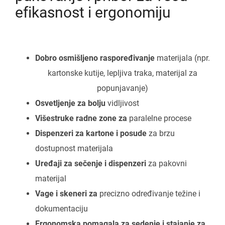
efikasnost i ergonomiju
Dobro osmišljeno raspoređivanje
materijala (npr.
kartonske kutije, lepljiva traka, materijal za
popunjavanje)
Osvetljenje za bolju
vidljivost
Višestruke radne zone za
paralelne procese
Dispenzeri za kartone i posude
za brzu
dostupnost materijala
Uređaji za sečenje i dispenzeri
za pakovni
materijal
Vage i skeneri za
precizno određivanje težine i
dokumentaciju
Ergonomska pomagala za sedenje i stajanje za