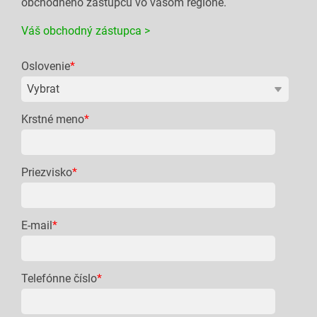
obchodného zástupcu vo vašom regióne.
Váš obchodný zástupca >
Oslovenie
*
Krstné meno
*
Priezvisko
*
E-mail
*
Telefónne číslo
*