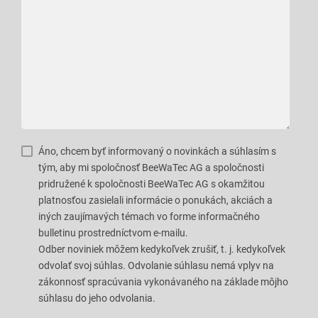
Áno, chcem byť informovaný o novinkách a súhlasím s
tým, aby mi spoločnosť BeeWaTec AG a spoločnosti
pridružené k spoločnosti BeeWaTec AG s okamžitou
platnosťou zasielali informácie o ponukách, akciách a
iných zaujímavých témach vo forme informačného
bulletinu prostredníctvom e-mailu.
Odber noviniek môžem kedykoľvek zrušiť, t. j. kedykoľvek
odvolať svoj súhlas. Odvolanie súhlasu nemá vplyv na
zákonnosť spracúvania vykonávaného na základe môjho
súhlasu do jeho odvolania.