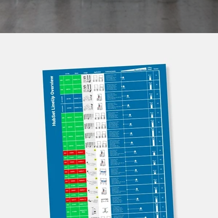
Montážne linky
Súbory na stiahnutie
Ďalšie príslušenstvo
Dopravníky
Začnite svoj projekt Lean
Karakuri
PREHĽAD
Tabule a nástenky
Stanica FIFO
PREHĽAD