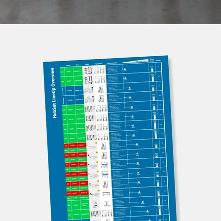
Accesorii suplimentare
Conveioare cu role
Începe proiectul Lean
Karakuri
PREZENTARE GENERALĂ
Whiteboard
Stație FIFO
PREZENTARE GENERALĂ