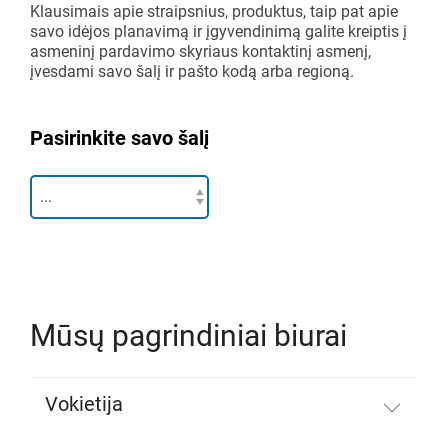
Surinkimo linijos
Katalogas ir atsisiuntimo centras
Klausimais apie straipsnius, produktus, taip pat apie
savo idėjos planavimą ir įgyvendinimą galite kreiptis į
Papildomi priedai
asmeninį pardavimo skyriaus kontaktinį asmenį,
Lean projekto pradžia
Ritininiai transporteriai
įvesdami savo šalį ir pašto kodą arba regioną.
Karakuri
APŽVALGA
Pasirinkite savo šalį
Baltosios lentos
FIFO stotis
APŽVALGA
Mūsų pagrindiniai biurai
Vokietija