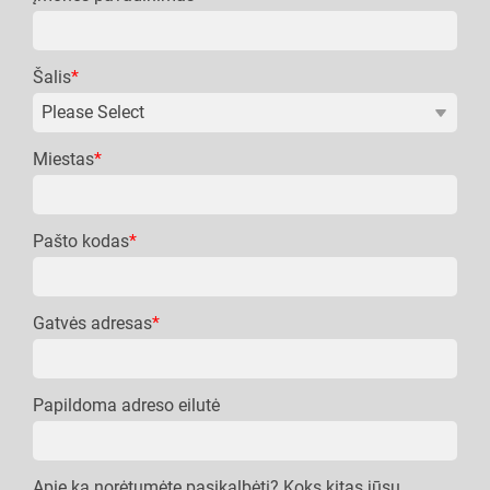
Šalis
*
Miestas
*
Pašto kodas
*
Gatvės adresas
*
Papildoma adreso eilutė
Apie ką norėtumėte pasikalbėti? Koks kitas jūsų