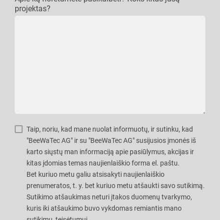
projektas?
Taip, noriu, kad mane nuolat informuotų, ir sutinku, kad
"BeeWaTec AG" ir su "BeeWaTec AG" susijusios įmonės iš
karto siųstų man informaciją apie pasiūlymus, akcijas ir
kitas įdomias temas naujienlaiškio forma el. paštu.
Bet kuriuo metu galiu atsisakyti naujienlaiškio
prenumeratos, t. y. bet kuriuo metu atšaukti savo sutikimą.
Sutikimo atšaukimas neturi įtakos duomenų tvarkymo,
kuris iki atšaukimo buvo vykdomas remiantis mano
sutikimu, teisėtumui.