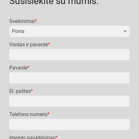
Susisiekite su mumis.
Sveikinimai
*
Vardas ir pavardė
*
Pavardė
*
El. paštas
*
Telefono numeris
*
Įmonės pavadinimas
*