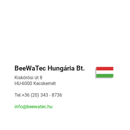
BeeWaTec Hungária Bt.
Kiskörösi út 8
HU-6000 Kecskemét
Tel.+36 (20) 343 - 8736
info@beewatec.hu