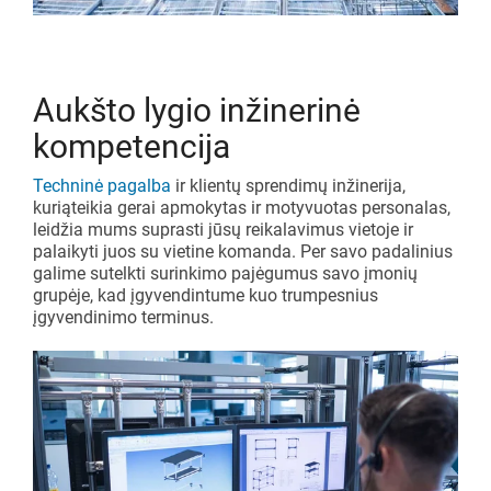
Aukšto lygio inžinerinė
kompetencija
Techninė pagalba
ir klientų sprendimų inžinerija,
kurią
teikia
gerai apmokytas ir motyvuotas personalas,
leidžia mums suprasti jūsų reikalavimus vietoje ir
palaikyti juos su vietine komanda. Per savo padalinius
galime sutelkti surinkimo pajėgumus savo įmonių
grupėje, kad įgyvendintume kuo trumpesnius
įgyvendinimo terminus.