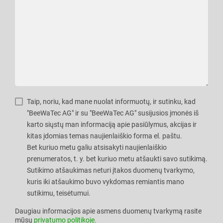
Taip, noriu, kad mane nuolat informuotų, ir sutinku, kad
"BeeWaTec AG" ir su "BeeWaTec AG" susijusios įmonės iš
karto siųstų man informaciją apie pasiūlymus, akcijas ir
kitas įdomias temas naujienlaiškio forma el. paštu.
Bet kuriuo metu galiu atsisakyti naujienlaiškio
prenumeratos, t. y. bet kuriuo metu atšaukti savo sutikimą.
Sutikimo atšaukimas neturi įtakos duomenų tvarkymo,
kuris iki atšaukimo buvo vykdomas remiantis mano
sutikimu, teisėtumui.
Daugiau informacijos apie asmens duomenų tvarkymą rasite
mūsų
privatumo politikoje.