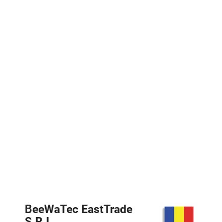
BeeWaTec EastTrade
S.R.L.