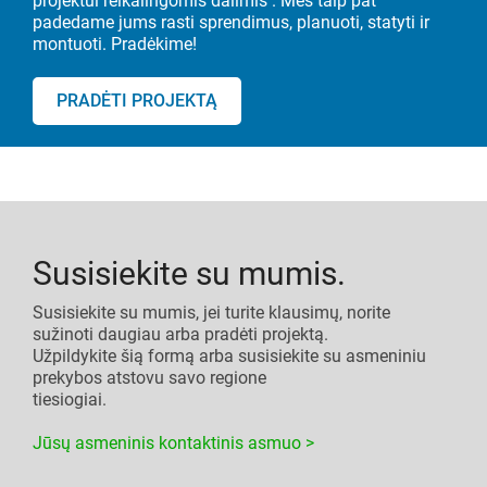
projektui
reikalingomis dalimis
.
Mes taip pat
padedame jums rasti sprendimus, planuoti, statyti ir
montuoti. Pradėkime!
PRADĖTI PROJEKTĄ
Susisiekite su mumis.
Susisiekite su mumis, jei turite klausimų, norite
sužinoti daugiau arba pradėti projektą.
Užpildykite šią formą arba susisiekite su asmeniniu
prekybos atstovu savo regione
tiesiogiai.
Jūsų asmeninis kontaktinis asmuo >