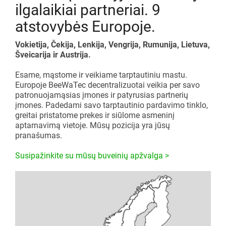
Surinkimo linijos
Katalogas ir atsisiuntimo centras
ilgalaikiai partneriai. 9
atstovybės Europoje.
Papildomi priedai
Lean projekto pradžia
Ritininiai transporteriai
Vokietija, Čekija, Lenkija, Vengrija, Rumunija, Lietuva,
Karakuri
Šveicarija ir Austrija.
APŽVALGA
Esame, mąstome ir veikiame tarptautiniu mastu.
Baltosios lentos
Europoje BeeWaTec decentralizuotai veikia per savo
patronuojamąsias įmones ir patyrusias partnerių
FIFO stotis
įmones. Padedami savo tarptautinio pardavimo tinklo,
greitai pristatome prekes ir siūlome asmeninį
aptarnavimą vietoje. Mūsų pozicija yra jūsų
APŽVALGA
pranašumas.
Susipažinkite su mūsų buveinių apžvalga >