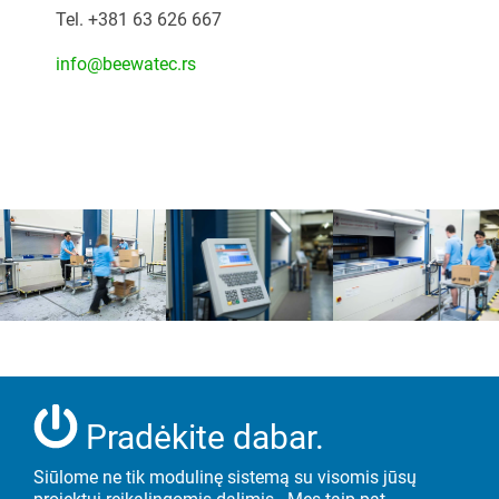
Tel.
+381 63 626 667
info@beewatec.rs
Pradėkite dabar.
Siūlome ne tik modulinę sistemą su visomis jūsų