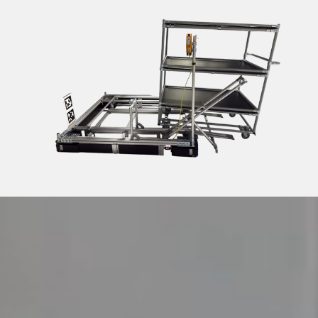
Görgős pályák
Lean projekt - közösen
További kiegészítők
Karakuri
SZOLGÁLTATÁSOK ÁTTEKINTÉSE
Whiteboard
FIFO állomás
LEAN MEGOLDÁSOK ÁTTEKINTÉSE