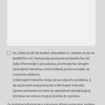
Da, želeo/la bih da budem obavešten/a i slažem se da mi
BeeWaTec AG i kompanije povezane sa BeeWaTec AG
šalju informacije o ponudama, promocijama i drugim
zanimljivim temama u formi biltena putem e-maila, sa
trenutnim efektom.
U bilo kojem trenutku mogu da se odjavim sa biltena, tj.
da opozovem svoj pristanak u bilo kojem trenutku.
Opoziv pristanka ne utiče na zakonitost obrade koja je
izvršena na osnovu mog pristanka do opoziva.
Za dodatne informacije o rukovanju ličnim podacima, molimo