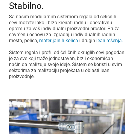
Montažne linije
Katalozi i centar za preuzimanje
Stabilno.
Dodatni aksesoari
Sa našim modularnim sistemom regala od čeličnih
Gravitacioni valjkasti transporter
Pokrenite lean projekat
cevi možete lako i brzo kreirati radnu i operativnu
opremu za vaš individualni proizvodni prostor. Pruža
Karakuri
savršenu osnovu za izgradnju individualnih radnih
PREGLED
mesta, polica,
materijalnih kolica
i drugih
lean rešenja
.
Bele table
Sistem regala i profil od čeličnih okruglih cevi pogodan
je za sve koji traže jednostavan, brz i ekonomičan
FIFO stanica
način da realizuju svoje ideje. Sistem se koristi u svim
sektorima za realizaciju projekata u oblasti lean
proizvodnje.
PREGLED