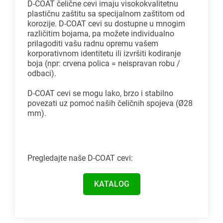
D-COAT čelične cevi imaju visokokvalitetnu
plastičnu zaštitu sa specijalnom zaštitom od
korozije. D-COAT cevi su dostupne u mnogim
različitim bojama, pa možete individualno
prilagoditi vašu radnu opremu vašem
korporativnom identitetu ili izvršiti kodiranje
boja (npr: crvena polica = neispravan robu /
odbaci).
D-COAT cevi se mogu lako, brzo i stabilno
povezati uz pomoć naših čeličnih spojeva (Ø28
mm).
Pregledajte naše D-COAT cevi:
KATALOG