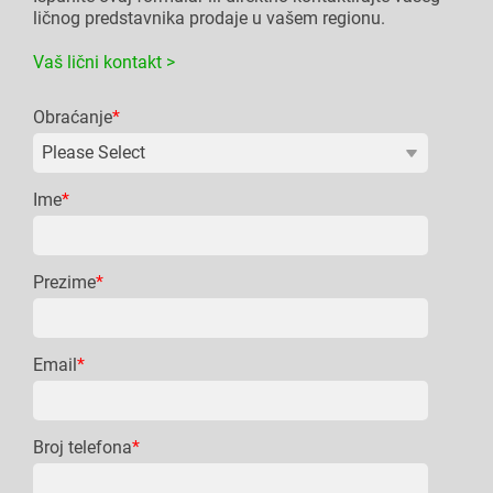
ličnog predstavnika prodaje u vašem regionu.
Vaš lični kontakt >
Obraćanje
*
Ime
*
Prezime
*
Email
*
Broj telefona
*