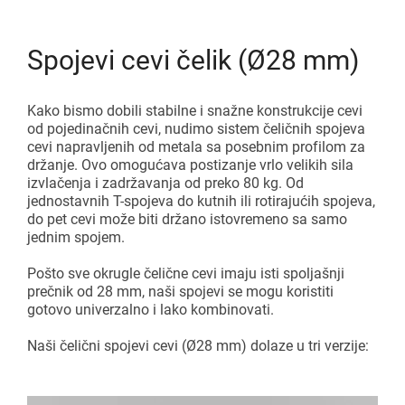
Spojevi cevi čelik (Ø28 mm)
Kako bismo dobili stabilne i snažne konstrukcije cevi
od pojedinačnih cevi, nudimo sistem čeličnih spojeva
cevi napravljenih od metala sa posebnim profilom za
držanje. Ovo omogućava postizanje vrlo velikih sila
izvlačenja i zadržavanja od preko 80 kg. Od
jednostavnih T-spojeva do kutnih ili rotirajućih spojeva,
do pet cevi može biti držano istovremeno sa samo
jednim spojem.
Pošto sve okrugle čelične cevi imaju isti spoljašnji
prečnik od 28 mm, naši spojevi se mogu koristiti
gotovo univerzalno i lako kombinovati.
Naši čelični spojevi cevi (Ø28 mm) dolaze u tri verzije: