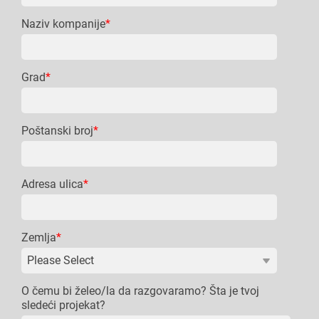
Naziv kompanije
*
Grad
*
Poštanski broj
*
Adresa ulica
*
Zemlja
*
O čemu bi želeo/la da razgovaramo? Šta je tvoj
sledeći projekat?