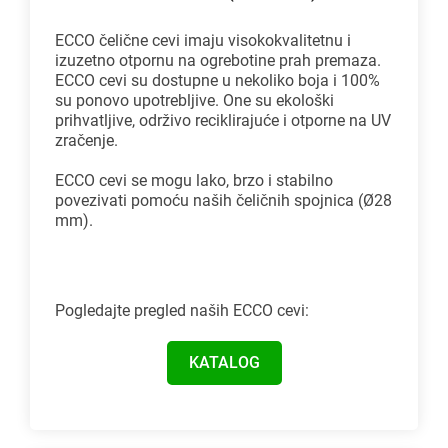
ECCO čelične cevi imaju visokokvalitetnu i
izuzetno otpornu na ogrebotine prah premaza.
ECCO cevi su dostupne u nekoliko boja i 100%
su ponovo upotrebljive. One su ekološki
prihvatljive, održivo reciklirajuće i otporne na UV
zračenje.
ECCO cevi se mogu lako, brzo i stabilno
povezivati pomoću naših čeličnih spojnica (Ø28
mm).
Pogledajte pregled naših ECCO cevi:
KATALOG