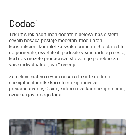
Dodaci
Tek uz širok asortiman dodatnih delova, naš sistem
cevnih nosača postaje moderan, modularan
konstrukcioni komplet za svaku primenu. Bilo da želite
da pomerate, osvetlite ili podesite visinu radnog mesta,
kod nas možete pronaći sve što vam je potrebno za
vaše individualno „lean“ rešenje.
Za čelični sistem cevnih nosača takođe nudimo
specijalne dodatke kao što su zglobovi za
preusmeravanje, C-šine, koturčići za kanape, graničnici,
oznake i još mnogo toga.