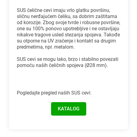
SUS čelične cevi imaju vrlo glatku površinu,
sličnu nerđajućem čeliku, sa dobrim zaštitama
od korozije. Zbog svoje tvrde i robusne površine,
one su 100% ponovo upotrebljive i ne ostavljaju
nikakve tragove usled stezanja spojeva. Takođe
su otporne na UV zračenje i kontakt sa drugim
predmetima, npr. metalom.
SUS cevi se mogu lako, brzo i stabilno povezati
pomoću naših čeličnih spojeva (Ø28 mm).
Pogledajte pregled naših SUS cevi:
KATALOG