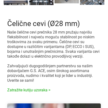
Čelične cevi (Ø28 mm)
Naše čelične cevi prečnika 28 mm pružaju najvišu
fleksibilnost i najveću moguću stabilnost po niskim
troškovima za svaku primenu. Čelične cevi su
dostupne u različitim varijantama (DP, ECCO i SUS),
bojama i unutrašnjim prečnicima. Svaka varijanta cevi
takođe dolazi u električno provodljivoj verziji.
Zahvaljujući dugogodišnjem partnerstvu sa našim
dobavljačem G.S. ACE, osim širokog asortimana
proizvoda, nudimo i kvalitet koji je lider u industriji.
Uverite se sami!
Zatražite kutiju uzoraka >