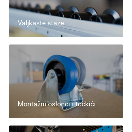
Valjkaste staze
Montažni oslonci i točkići