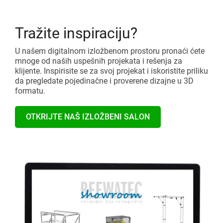
Tražite inspiraciju?
U našem digitalnom izložbenom prostoru pronaći ćete
mnoge od naših uspešnih projekata i rešenja za
klijente. Inspirisite se za svoj projekat i iskoristite priliku
da pregledate pojedinačne i proverene dizajne u 3D
formatu.
OTKRIJTE NAŠ IZLOŽBENI SALON