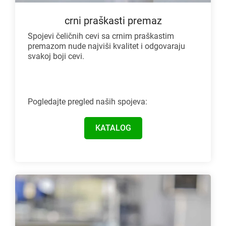
crni praškasti premaz
Spojevi čeličnih cevi sa crnim praškastim
premazom nude najviši kvalitet i odgovaraju
svakoj boji cevi.
Pogledajte pregled naših spojeva:
KATALOG