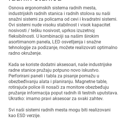
Osnova ergonomskih sistema radnih mesta,
industrijskih radnih stanica i radnih stolova su naši
snažni sistemi za policama od cevi i kvadratni sistemi.
Ovi sistemi nude visoku stabilnost i visok kapacitet
nosivosti / tešku nosivost, uprkos izuzetnoj
fleksibilnosti. U kombinaciji sa našim širokim
asortimanom panela, LED osvetljenja i snažne
tehnologije za podizanje, možete realizovati optimalno
radno okruženje.
Kada se koriste dodatni aksesoari, naše industrijske
radne stanice pružaju potpuno novo iskustvo.
Perforirani paneli i tabla za pisanje pomažu u
obezbeđivanju alata i planiranju. Magnetne table,
rotirajuće police ili nosači za monitore obezbeđuju
pružanje informacija poput radnih ili testnih uputstava.
Ukratko: imamo pravi aksesoar za svaki zahtev.
Svi naši sistemi radnih mesta mogu biti realizovani
kao ESD verzije.