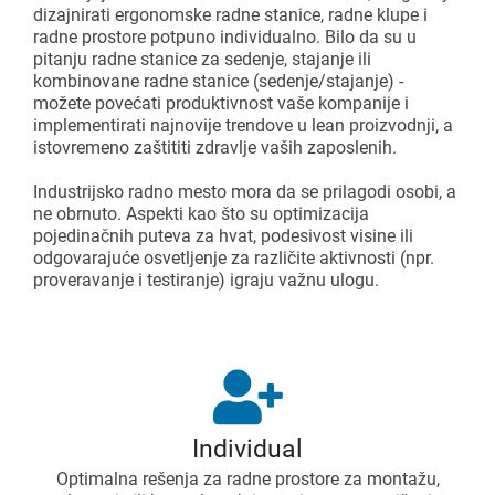
dizajnirati ergonomske radne stanice, radne klupe i
radne prostore potpuno individualno. Bilo da su u
pitanju radne stanice za sedenje, stajanje ili
kombinovane radne stanice (sedenje/stajanje) -
možete povećati produktivnost vaše kompanije i
implementirati najnovije trendove u lean proizvodnji, a
istovremeno zaštititi zdravlje vaših zaposlenih.
Industrijsko radno mesto mora da se prilagodi osobi, a
ne obrnuto. Aspekti kao što su optimizacija
pojedinačnih puteva za hvat, podesivost visine ili
odgovarajuće osvetljenje za različite aktivnosti (npr.
proveravanje i testiranje) igraju važnu ulogu.
Individual
Optimalna rešenja za radne prostore za montažu,