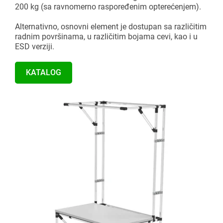
200 kg (sa ravnomerno raspoređenim opterećenjem).
Alternativno, osnovni element je dostupan sa različitim
radnim površinama, u različitim bojama cevi, kao i u
ESD verziji.
KATALOG