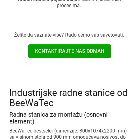
procesima.
Želite da saznate više? Rado ćemo vas savetovati.
KONTAKTIRAJTE NAS ODMAH
Industrijske radne stanice od
BeeWaTec
Radna stanica za montažu (osnovni
element)
BeeWaTec bestseler (dimenzije: 800x1074x2200 mm)
sa visinom stola od 900 mm omogućava nosivost do