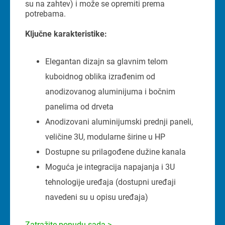
su na zahtev) i može se opremiti prema
potrebama.
Ključne karakteristike:
Elegantan dizajn sa glavnim telom
kuboidnog oblika izrađenim od
anodizovanog aluminijuma i bočnim
panelima od drveta
Anodizovani aluminijumski prednji paneli,
veličine 3U, modularne širine u HP
Dostupne su prilagođene dužine kanala
Moguća je integracija napajanja i 3U
tehnologije uređaja (dostupni uređaji
navedeni su u opisu uređaja)
Zatražite ponudu sada >