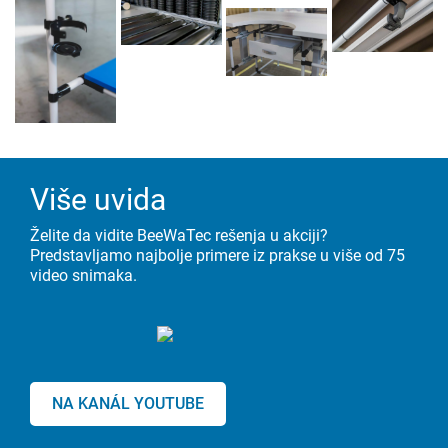
Više uvida
Želite da vidite BeeWaTec rešenja u akciji?
Predstavljamo najbolje primere iz prakse u više od 75
video snimaka.
NA KANÁL YOUTUBE