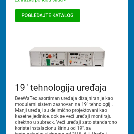
POGLEDAJTE KATALOG
19" tehnologija uređaja
BeeWaTec asortiman uređaja dizajniran je kao
modularni sistem zasnovan na 19" tehnologiji.
Manji uređaji su delimično projektovani kao
kasetne jedinice, dok se veći uređaji montiraju
direktno u subrack. Veći uređaji zato standardno
koriste instalacionu širinu od 19", sa