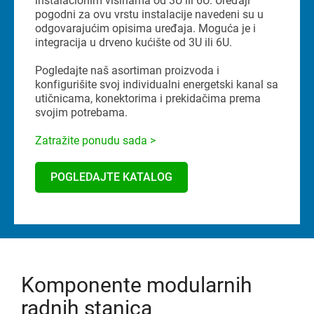
instalacionim visinama od 3U ili 6U. Uređaji
pogodni za ovu vrstu instalacije navedeni su u
odgovarajućim opisima uređaja. Moguća je i
integracija u drveno kućište od 3U ili 6U.
Pogledajte naš asortiman proizvoda i
konfigurišite svoj individualni energetski kanal sa
utičnicama, konektorima i prekidačima prema
svojim potrebama.
Zatražite ponudu sada >
POGLEDAJTE KATALOG
Komponente modularnih
radnih stanica