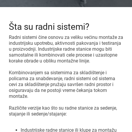
Montažne linije
Katalozi i centar za preuzimanje
Dodatni aksesoari
Gravitacioni valjkasti transporter
Pokrenite lean projekat
Šta su radni sistemi?
Karakuri
PREGLED
Radni sistemi čine osnovu za veliku većinu montaže za
industrijsku upotrebu, aktivnosti pakovanja i testiranja
Bele table
u proizvodnji. Industrijske radne stanice mogu biti
samostalne ili kombinovati cele procese i uzastopne
FIFO stanica
korake obrade u obliku montažne linije.
Kombinovanjem sa sistemima za skladištenje i
policama za snabdevanje, radni sistemi od sistema
PREGLED
cevi za skladištenje pružaju savršen radni prostor i
osiguravaju da ne postoji vreme čekanja tokom
montaže.
Različite verzije kao što su radne stanice za sedenje,
stajanje ili sedenje/stajanje:
Industrijske radne stanice ili klupe za montažu