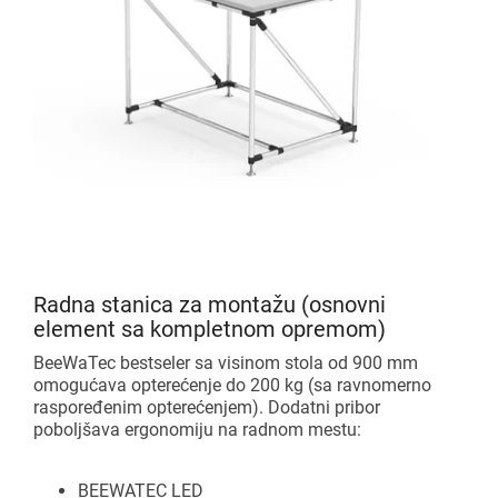
Radna stanica za montažu (osnovni
element sa kompletnom opremom)
BeeWaTec bestseler sa visinom stola od 900 mm
omogućava opterećenje do 200 kg (sa ravnomerno
raspoređenim opterećenjem). Dodatni pribor
poboljšava ergonomiju na radnom mestu:
BEEWATEC LED