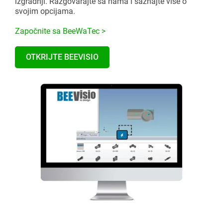
izgradnji. Razgovarajte sa nama i saznajte više o
svojim opcijama.
Započnite sa BeeWaTec >
OTKRIJTE BEEVISIO