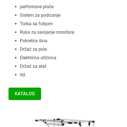
perforirane ploče
Sistem za podizanje
Torba sa folijom
Ruka za savijanje monitora
Pokretna šina
Držač za piće
Električna utičnica
Držač za alat
itd.
KATALOG