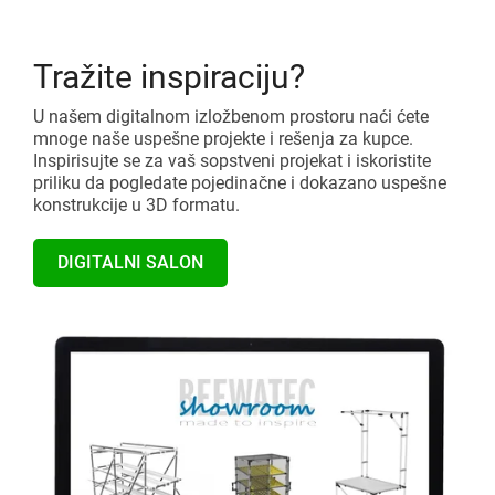
Tražite inspiraciju?
U našem digitalnom izložbenom prostoru naći ćete
mnoge naše uspešne projekte i rešenja za kupce.
Inspirisujte se za vaš sopstveni projekat i iskoristite
priliku da pogledate pojedinačne i dokazano uspešne
konstrukcije u 3D formatu.
DIGITALNI SALON