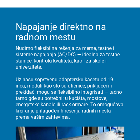
Napajanje direktno na
radnom mestu
Nudimo fleksibilna rešenja za merne, testne i
sisteme napajanja (AC/DC) — idealna za testne
stanice, kontrolu kvaliteta, kao i za škole i
univerzitete.
Uz našu sopstvenu adaptersku kasetu od 19
inča, moduli kao što su utičnice, priključci ili
prekidači mogu se fleksibilno integrisati — tačno
tamo gde su potrebni: u kućišta, mostove,
energetske kanale ili rack ormare. To omogućava
kreiranje prilagođenih rešenja radnih mesta
prema vašim zahtevima.