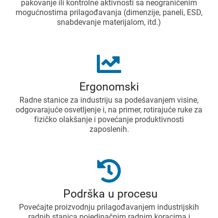
pakovanje ili kontrolne aktivnosti sa neograničenim
mogućnostima prilagođavanja (dimenzije, paneli, ESD,
snabdevanje materijalom, itd.)
Ergonomski
Radne stanice za industriju sa podešavanjem visine,
odgovarajuće osvetljenje i, na primer, rotirajuće ruke za
fizičko olakšanje i povećanje produktivnosti
zaposlenih.
Podrška u procesu
Povećajte proizvodnju prilagođavanjem industrijskih
radnih stanica pojedinačnim radnim koracima i