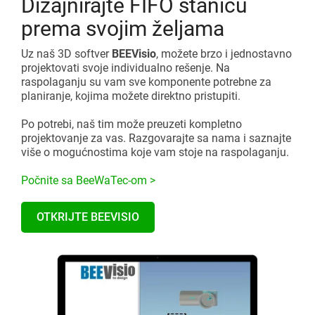
Dizajnirajte FIFO stanicu
prema svojim željama
Uz naš 3D softver
BEEVisio
, možete brzo i jednostavno
projektovati svoje individualno rešenje. Na
raspolaganju su vam sve komponente potrebne za
planiranje, kojima možete direktno pristupiti.
Po potrebi, naš tim može preuzeti kompletno
projektovanje za vas. Razgovarajte sa nama i saznajte
više o mogućnostima koje vam stojе na raspolaganju.
Počnite sa BeeWaTec-om >
OTKRIJTE BEEVISIO