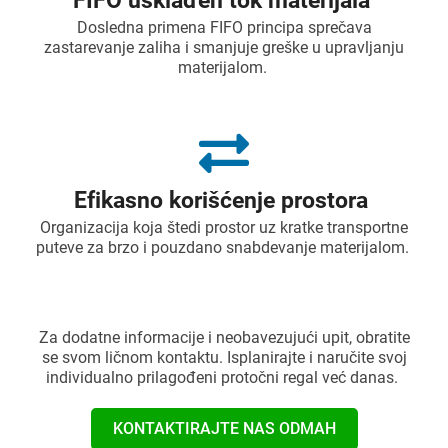
FIFO usklađen tok materijala
Dosledna primena FIFO principa sprečava
zastarevanje zaliha i smanjuje greške u upravljanju
materijalom.
Efikasno korišćenje prostora
Organizacija koja štedi prostor uz kratke transportne
puteve za brzo i pouzdano snabdevanje materijalom.
Za dodatne informacije i neobavezujući upit, obratite
se svom ličnom kontaktu. Isplanirajte i naručite svoj
individualno prilagođeni protočni regal već danas.
KONTAKTIRAJTE NAS ODMAH