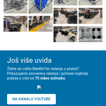
Još više uvida
Želite da vidite BeeWaTec rešenja u praksi?
Prikazujemo proverena rešenja i primere najbolje
prakse u više od
75 video snimaka
.
NA KANALU YOUTUBE