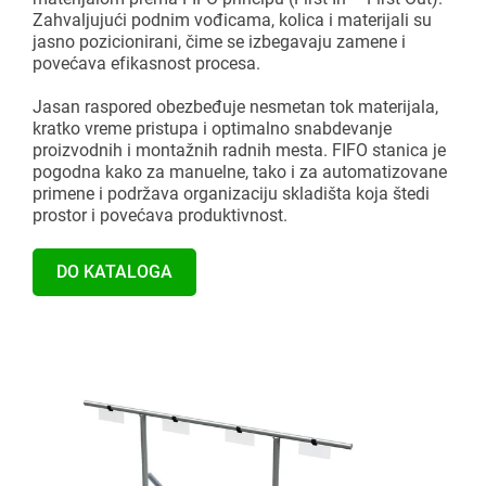
Montažne linije
Katalozi i centar za preuzimanje
Zahvaljujući podnim vođicama, kolica i materijali su
jasno pozicionirani, čime se izbegavaju zamene i
Dodatni aksesoari
Gravitacioni valjkasti transporter
Pokrenite lean projekat
povećava efikasnost procesa.
Jasan raspored obezbeđuje nesmetan tok materijala,
Karakuri
PREGLED
kratko vreme pristupa i optimalno snabdevanje
proizvodnih i montažnih radnih mesta. FIFO stanica je
Bele table
pogodna kako za manuelne, tako i za automatizovane
primene i podržava organizaciju skladišta koja štedi
prostor i povećava produktivnost.
FIFO stanica
DO KATALOGA
PREGLED