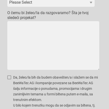
O čemu bi želeo/la da razgovaramo? Šta je tvoj
sledeći projekat?
Da, želeo/la bih da budem obavešten/a i slažem se da mi
BeeWaTec AG i kompanije povezane sa BeeWaTec AG
šalju informacije o ponudama, promocijama i drugim
zanimljivim temama u formi biltena putem e-maila, sa
trenutnim efektom.
U bilo kojem trenutku mogu da se odjavim sa biltena, tj.