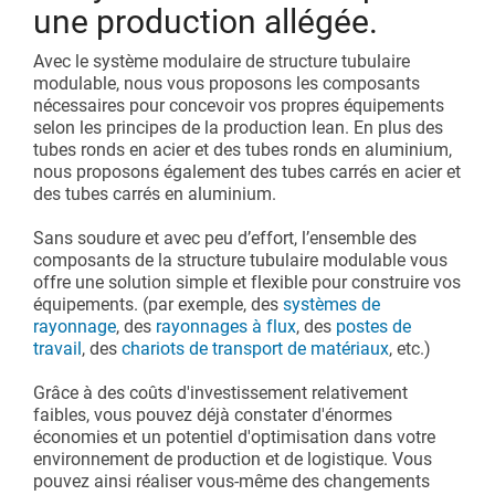
Lignes d'assemblage
Catalogue et centre de téléchargement
une production allégée.
Accessoires supplémentaires
Avec le système modulaire de structure tubulaire
Convoyeurs à rouleaux
Lancer un projet allégé
modulable, nous vous proposons les composants
nécessaires pour concevoir vos propres équipements
Karakuri
selon les principes de la production lean. En plus des
tubes ronds en acier et des tubes ronds en aluminium,
nous proposons également des tubes carrés en acier et
Tableaux blancs
des tubes carrés en aluminium.
Station FIFO
Sans soudure et avec peu d’effort, l’ensemble des
composants de la structure tubulaire modulable vous
offre une solution simple et flexible pour construire vos
OVERVIEW
équipements. (par exemple, des
systèmes de
rayonnage
, des
rayonnages à flux
, des
postes de
travail
, des
chariots de transport de matériaux
, etc.)
Grâce à des coûts d'investissement relativement
faibles, vous pouvez déjà constater d'énormes
économies et un potentiel d'optimisation dans votre
environnement de production et de logistique. Vous
pouvez ainsi réaliser vous-même des changements