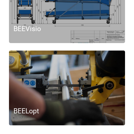
BEEVisio
BEELopt