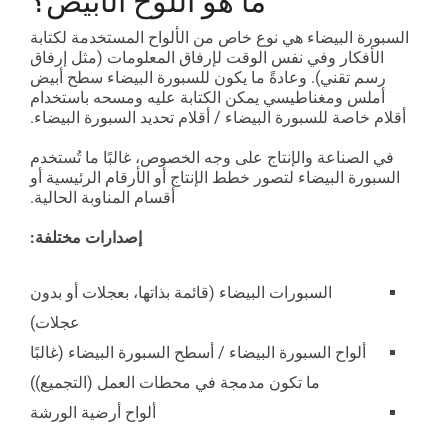
ما هو اللوح الأبيض؟
خطوط التجميع
مركز الفهرس والتحميل
السبورة البيضاء هي نوع خاص من الألواح المستخدمة لكتابة
الملحقات الإضافية
ناقلات أسطوانية
بدء المشروع المرن
الأفكار وفي نفس الوقت لإرفاق المعلومات (مثل إرفاق
رسم تقني). وعادةً ما يكون للسبورة البيضاء سطح أبيض
أملس ومغناطيسي يمكن الكتابة عليه ومسحه باستخدام
كاراكوري
نظرة عامة
أقلام خاصة للسبورة البيضاء / أقلام تحديد السبورة البيضاء.
ألواح بيضاء
في الصناعة والإنتاج على وجه الخصوص، غالبًا ما تُستخدم
السبورة البيضاء لتصور خطط الإنتاج أو الأرقام الرئيسية أو
أقسام المناوبة الحالية.
محطة FIFO
إصدارات مختلفة:
نظرة عامة
السبورات البيضاء (قائمة بذاتها، بعجلات أو بدون
عجلات)
ألواح السبورة البيضاء / أسطح السبورة البيضاء (غالبًا
ما تكون مدمجة في محطات العمل (التجميع))
ألواح أرضية الورشة