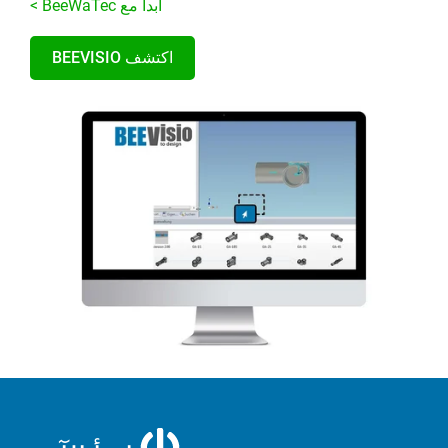
ابدأ مع BeeWaTec >
اكتشف BEEVISIO